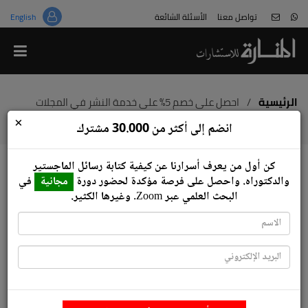
تواصل معنا
الأسئلة الشائعة
English
من نحن
قالوا عنا
هل هذا غش؟
الرئيسية
/
احصل على خصم 5% على خدمة النشر في المجلات
السعودية ومجلات ISI وSCOPS
×
معلومات عن المختصين
انضم إلى أكثر من 30.000 مشترك
لا تكن ضحية المواقع المخادعة
كن أول من يعرف أسرارنا عن كيفية كتابة رسائل ‏الماجستير
انضم للعمل معنا
والدكتوراه.‏ واحصل على فرصة مؤكدة لحضور دورة
مجانية
في
احصل على خصم 5% على خدمة النشر
البحث العلمي عبر ‏Zoom‏.‏ وغيرها الكثير.
في المجلات السعودية ومجلات ISI
وSCOPS