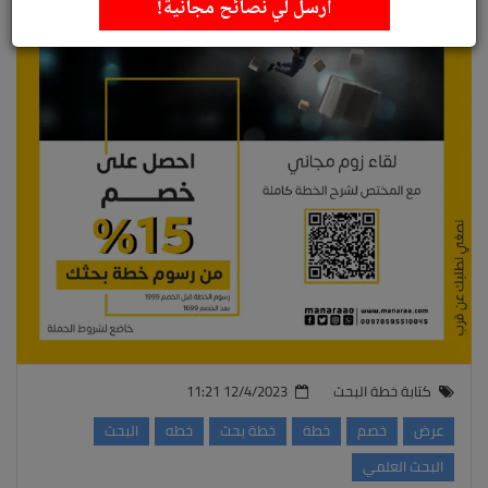
أرسل لي نصائح مجانية!
كتابة خطة البحث
12/4/2023 11:21
عرض
خصم
خطة
خطة بحث
خطه
البحث
البحث العلمي