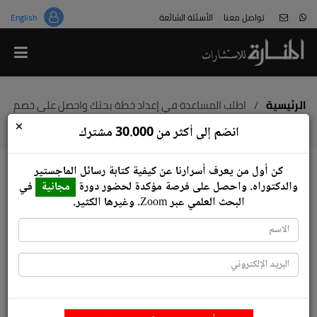
تواصل معنا
الأسئلة الشائعة
English
من نحن
قالوا عنا
هل هذا غش؟
الرئيسية
/
اطلب المساعدة في إعداد خطة بحثك واحصل على خصم
بقيمة 15%
×
معلومات عن المختصين
انضم إلى أكثر من 30.000 مشترك
لا تكن ضحية المواقع المخادعة
كن أول من يعرف أسرارنا عن كيفية كتابة رسائل ‏الماجستير
انضم للعمل معنا
والدكتوراه.‏ واحصل على فرصة مؤكدة لحضور دورة
مجانية
في
اطلب المساعدة في إعداد خطة بحثك
البحث العلمي عبر ‏Zoom‏.‏ وغيرها الكثير.
واحصل على خصم بقيمة 15%