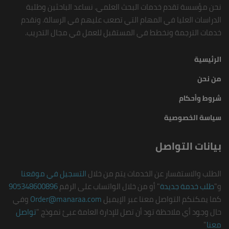
نحن مؤسسة تقدم خدمات البحث العلمي. نساعد الباحثين وطلبة
الدراسات العليا في المهام التي تصعب عليهم في الرسالة. ونقدم
خدمات الترجمة ونخطط في المستقبل للعمل في مجال التدريب.
الرئيسية
من نحن
شروط وأحكام
سياسة الخصوصية
بيانات التواصل
الطلب والاستفسار عن الخدمات يتم من خلال
التسجيل في موقعنا
و"
طلب خدمة جديدة
" أو من خلال الواتساب على الرقم
905348600896
كما يمكنكم التواصل معنا عبر الإيميل
Order@manaraa.com
وفي
حال وجود أي ملاحظة تود أن تصل للإدارة العامة عبئ نموذج "
تواصل
معنا
"