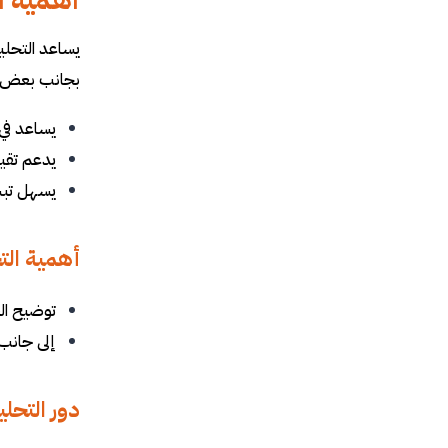
أهمية ال
يساعد التحليل
بجانب بعض ال
يساعد في 
يدعم تقيي
يسهل تبسي
أهمية التح
توضيح الع
إلى جانب 
دور التحلي