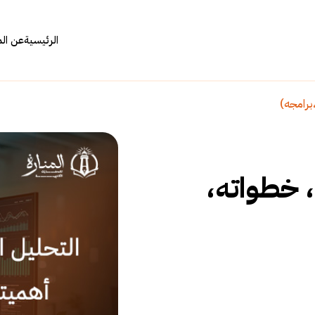
الرئيسية
عن ال
برامجه)
، خطواته،