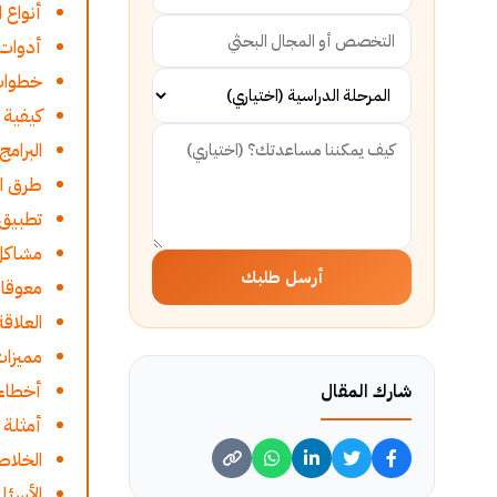
أنواع 
أدوات 
خطوات 
كيفية 
البرام
طرق ال
تطبيق 
مشاكل 
أرسل طلبك
معوقات
العلاق
مميزات
أخطاء 
شارك المقال
أمثلة 
الخلاص
الأسئل