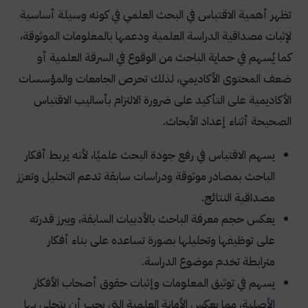
البحث العلمي
تظهر أهمية الاقتباس في البحث العلمي في كونه وسيلة أساسية
الأسئلة الشائعة
لإثبات مصداقية الدراسة العلمية ودعمها بالمعلومات الموثوقة،
كما يُسهم في حماية الباحث من الوقوع في السرقة العلمية أو
هل يجوز استخدام الاقتباس دون توثيق المصدر؟
ضعف المحتوى الأكاديمي، لذلك تحرص الجامعات والمؤسسات
هل توجد نسبة محددة للاقتباس المسموح به في
الأكاديمية على التأكيد على ضرورة الالتزام بأساليب الاقتباس
الرسائل العلمية؟
الصحيحة أثناء إعداد الأبحاث.
كيف أتجنب السرقة الأدبية عند الاقتباس؟
يسهم الاقتباس في رفع جودة البحث علميًا، لأنه يربط أفكار
هل يمكن استخدام مواقع الإنترنت كمصادر للاقتباس؟
الباحث بمصادر موثوقة ودراسات سابقة تدعم التحليل وتعزز
كيف يساعد الاقتباس في إعداد هيكل البحث؟
مصداقية النتائج.
ما علاقة الاقتباس بطريقة إعداد خطة بحث علمية؟
يعكس حجم معرفة الباحث بالأدبيات السابقة، ويبرز قدرته
على توظيفها وتحليلها بصورة تساعده على بناء أفكار
هل يؤثر سوء الاقتباس على قبول البحث العلمي؟
مترابطة تخدم موضوع الدراسة.
متى يُفضل استخدام الاقتباس المباشر؟
يسهم في توثيق المعلومات وإثبات حقوق أصحاب الأفكار
ما الفرق بين التوثيق داخل المتن والتوثيق في قائمة
الأصلية، مما يعكس الأمانة العلمية التي يجب أن يتحلى بها