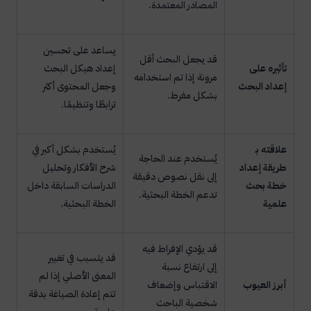
المصادر المعتمدة.
يساعد على تحسين
قد يجعل البحث أقل
تأثيره على
إعداد هيكل البحث
مرونة إذا تم استخدامه
إعداد البحث
وجعل المحتوى أكثر
بشكل مفرط.
ترابطًا وتنظيمًا.
علاقته بـ
يُستخدم بشكل أكبر في
يُستخدم عند الحاجة
طريقة إعداد
شرح الأفكار وتحليل
إلى نقل نصوص دقيقة
خطة بحث
الدراسات السابقة داخل
تدعم الخطة البحثية.
علمية
الخطة البحثية.
قد يؤدي الإفراط فيه
قد يتسبب في تغيير
إلى ارتفاع نسبة
المعنى الأصلي إذا لم
أبرز العيوب
الاقتباس وإضعاف
تتم إعادة الصياغة بدقة
شخصية الباحث