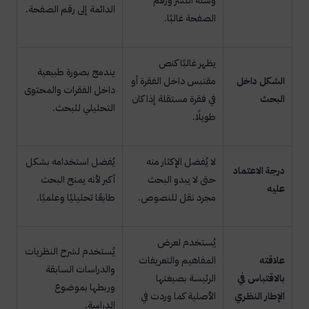
وسنة النشر ورقم
الدائمة إلى رقم الصفحة.
الصفحة غالبًا.
يظهر غالبًا كنص
يندمج بصورة طبيعية
الشكل داخل
مقتبس داخل الفقرة أو
داخل الفقرات والمحتوى
البحث
في فقرة مستقلة إذا كان
التحليلي للبحث.
طويلًا.
لا يُفضل الإكثار منه
يُفضل استخدامه بشكل
درجة الاعتماد
حتى لا يبدو البحث
أكبر لأنه يمنح البحث
عليه
مجرد نقل للنصوص.
طابعًا تحليليًا وعلميًا.
يُستخدم لعرض
يُستخدم لشرح النظريات
علاقته
المفاهيم والتعريفات
والدراسات السابقة
بالاقتباس في
الرئيسة بصيغتها
وربطها بموضوع
الإطار النظري
الأصلية كما وردت في
الدراسة.