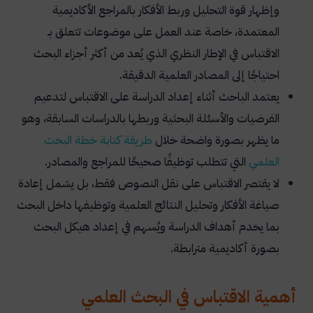
أمثلة على الاقتباس في البحث العلمي
وإظهار قوة التحليل وربط الأفكار بالمراجع الأكاديمية
المعتمدة، خاصة عند العمل على موضوعات تتعلق بـ
1- مثال على الاقتباس المباشر
الاقتباس في الإطار النظري الذي يُعد من أكثر أجزاء البحث
2- مثال على الاقتباس غير المباشر
احتياجًا إلى المصادر العلمية الدقيقة.
3- مثال على الاقتباس في الإطار النظري
يعتمد الباحث أثناء إعداد الدراسة على الاقتباس لتدعيم
الفرضيات والأسئلة البحثية وربطها بالدراسات السابقة، وهو
4- مثال على الاقتباس عند مناقشة الدراسات السابقة
ما يظهر بصورة واضحة خلال
طريقة كتابة خطة البحث
5- مثال على الاقتباس أثناء طريقة إعداد خطة بحث
العلمي
التي تتطلب توظيفًا صحيحًا للمراجع والمصادر.
علمية
لا يقتصر الاقتباس على نقل النصوص فقط، بل يشمل إعادة
6- مثال على توثيق الاقتباس داخل المتن
صياغة الأفكار وتحليل النتائج العلمية وتوظيفها داخل البحث
7- مثال على التوثيق في قائمة المراجع
بما يخدم أهداف الدراسة ويُسهم في إعداد هيكل البحث
8- مثال على الأخطاء الشائعة في الاقتباس
بصورة أكاديمية مترابطة.
9- مثال على تأثير الاقتباس في إعداد هيكل البحث
أهمية الاقتباس في البحث العلمي
خدمات مؤسسة المنارة للاستشارات الأكاديمية في دعم