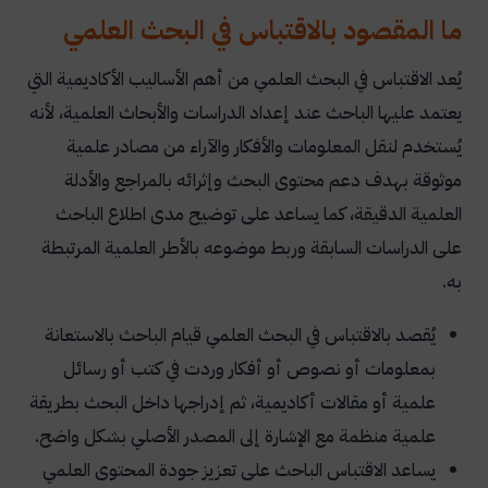
ما المقصود بالاقتباس في البحث العلمي
3- إعادة الصياغة بطريقة غير صحيحة
يُعد الاقتباس في البحث العلمي من أهم الأساليب الأكاديمية التي
4- الخلط بين أنظمة التوثيق
يعتمد عليها الباحث عند إعداد الدراسات والأبحاث العلمية، لأنه
5- استخدام مصادر غير موثوقة
يُستخدم لنقل المعلومات والأفكار والآراء من مصادر علمية
6- عدم كتابة أرقام الصفحات في الاقتباس المباشر
موثوقة بهدف دعم محتوى البحث وإثرائه بالمراجع والأدلة
7- إدراج اقتباسات لا تخدم موضوع البحث
العلمية الدقيقة، كما يساعد على توضيح مدى اطلاع الباحث
على الدراسات السابقة وربط موضوعه بالأطر العلمية المرتبطة
8- ضعف الربط بين الاقتباسات والتحليل الشخصي
به.
9- سوء استخدام الاقتباس في الإطار النظري
يُقصد بالاقتباس في البحث العلمي قيام الباحث بالاستعانة
10- ضعف تنظيم الاقتباسات داخل البحث
بمعلومات أو نصوص أو أفكار وردت في كتب أو رسائل
11- تجاهل قواعد الأمانة العلمية أثناء إعداد الخطة
علمية أو مقالات أكاديمية، ثم إدراجها داخل البحث بطريقة
البحثية
علمية منظمة مع الإشارة إلى المصدر الأصلي بشكل واضح.
12- ارتفاع نسبة الاقتباس في البحث
يساعد الاقتباس الباحث على تعزيز جودة المحتوى العلمي