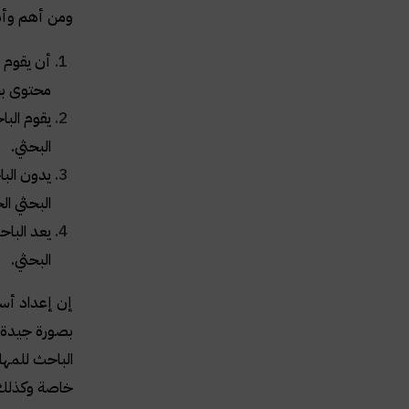
ومن أهم وأبر
أن يقوم ا
محتوى بح
يقوم البا
البحثي.
يدون البا
البحثي ا
يعد الباح
البحثي.
إن إعداد أسئ
بصورة جيدة و
الباحث للمها
خاصة وكذلك ن