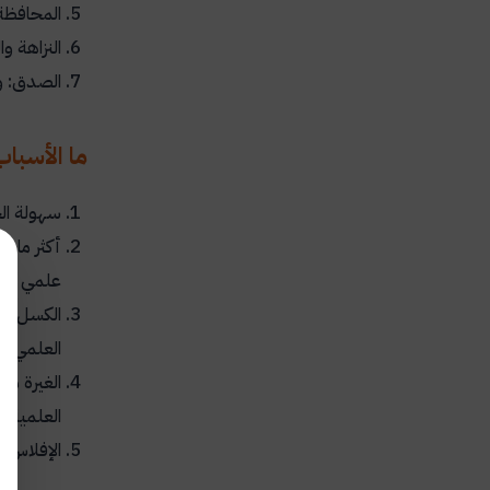
المحافظة 
النزاهة و
الصدق: و
ما الأسبا
سهولة ال
أكثر ما ي
علمي يقو
الكسل الع
العلمي.
الغيرة من
العلمية ب
الإفلاس ا