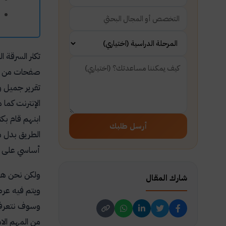
تكثر السرقة ا
صفحات من الط
تقرير جميل و
الإنترنت كما
ابنهم قام بكت
أرسل طلبك
الطريق بدل م
أساسي على ال
ولكن نحن هنا
شارك المقال
ويتم فيه عرض
وسوف نتعرف أ
من المهم الا