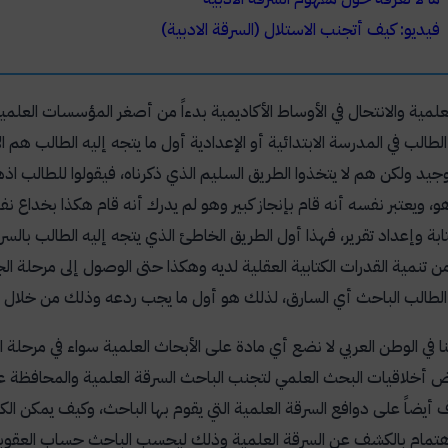
فيديو: كيف أتجنب الاستلال (السرقة الادبية)
لعلمية والانتحال في الأوساط الأكاديمية بدءاً من أصغر المؤسسات العلم
الب في المدرسة الابتدائية أو الإعدادية أول ما يتجه إليه الطالب هم
جيد ولكن هم لا يتخذوا الطريق السليم الذي ذكرناه، فيقولوا للطالب 
 هو، ويعتبر نفسه أنه قام بإنجاز كبير وهو لم يدرك أنه قام هكذا بخدا
ابة وإعداد تقرير، فهذا أول الطريق الخاطئ الذي يتجه إليه الطالب بالس
ن تنمية القدرات الكتابية العقلية لديه وهكذا حتى الوصول إلى مرحلة ا
طالب الباحث أي السارق، لذلك هو أول ما يجب ردعه وذلك من خلال تع
 في الوطن العربي لا نضع أي مادة على الأبحاث العلمية سواء في مرحلة
 أخلاقيات البحث العلمي لتجنب الباحث السرقة العلمية والمحافظة على 
يضاً على دوافع السرقة العلمية التي يقوم بها الباحث، وكيف يمكن الك
هتمام بالكشف عن السرقة العلمية وذلك ليحسب الباحث حساب العقوبة التي