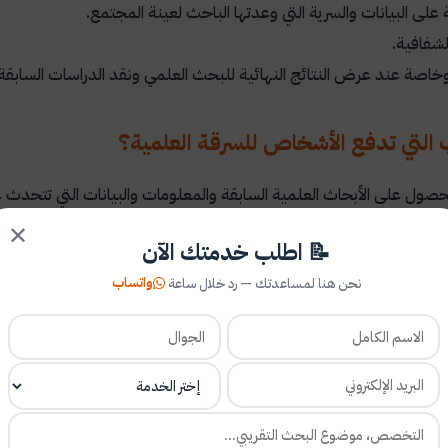
على البيانات والسرية التي وعدتها الباحث لعينة المجتمع.
الشفافية.
خاصة عند عرض النتائج النهائية للبحث العلمي ونقد الدراسات السابقة
ب التي تدفع الأشخاص للسرقة العلمية؟
حصول على الأبحاث العلمية السابقة والمعلومات والبيانات التي تتحدث
وقع الباحثين في السرقة العلمية هي عملية التسويف وهي أخطر ما يقوم به
✕
📝 اطلب خدمتك الآن
م الباحث التسويف حتى يصل إلى مأزق الوقت الذي لا يستطيع فيه إنجاز
واتساب
نحن هنا لمساعدتك — رد خلال ساعة
قلي: التي تعود عليه الباحث من صغره أن يقوم بسرقة علمية لأي معلوما
 المتفوقين: فيقوم الشخص بالسرقة العلمية وذلك لأنه لا يؤمن بقدراته ويخ
أي وسيلة.
لأخلاقي: فإذا كان السارق من الأساس بلا أخلاق فيقوم بأي سرقة عادية، ف