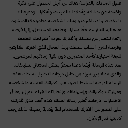
قبول التحاقك بالدراسة هناك من أجل الحصول على فكرة
واضحة عن حياتك، وأحلامك المهنية، وأفكارك، ومعرفتك
بالتخصص. لقد اخترت ورؤيتك الشخصية وطموحك المنشود.
هذه الرسالة ترسم حقًا مسارك وجامعة المستقبل. إنها فرصة
رائعة للتعبير عن نفسك وأفكارك بحرية أمام لجنة الجامعة.
وفرصة لشرح أسباب شغفك بهذا المجال الذي اخترته. ممّا يتيح
للجنة اختيارك كأحد المتميزين دون بقية زملائهم المرشحين.
تعد هذه الرسالة أيضا دعمًا ممتازًا بشكل استثنائي لتطبيقك.
والذي قد لا يبرز تميزك من خلال درجات الاختبار. تمنحك هذه
الرسالة الفرصة لتسليط الضوء على قدراتك العملية والشخصية
ومهاراتك وقدراتك وإسهاماتك وإنجازاتك التي لم يتم إبرازها في
الاختبارات. درجات. تُظهر رسالة المقالة هذه أيضا مدى قدرتك
على التعبير عن أفكارك باستخدام لغة وكتابة رصينة، لذلك يجب
كتابتها قدر الإمكان
.