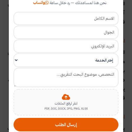
واتساب
نحن هنا لمساعدتك — رد خلال ساعة
التخصص. أو كنت قد حضرت مجموعة من الأفلام العلمية حول
أي من الموضوعات التي تتناولها، فهذه القضايا لها دور رئيسي
فيما إذا كنت تفضل دراسة هذا التخصص مع لجنة المناقشة
.
اذكر تأثير التجارب على رغبتك:
التجارب التي يحصل عليها الشخص من المواقف التي يمر بها هي
محفز له، وتعلمه بعض الأنشطة التي قد تكون مرتبطة
بالتخصص الذي يدرسه، وهذه الخبرات يمكن أن تكون منافسة
دخلت فيها أو تحديًا واجهته مع أصدقائك. في مجال تخصصك،
يجب أن تذكر أيضًا الدور الذي لعبته هذه الخبرات في التأثير على
قرارك باختيار هذه المهنة
.
انقر لرفع الملفات
PDF, DOC, DOCX, JPG, PNG, XLSX
اذكر مهارات العمل التي تتميز بها:
إرسال الطلب
يجب على الطالب أن يدرج في خطاب الغرض من الدراسة مهارات