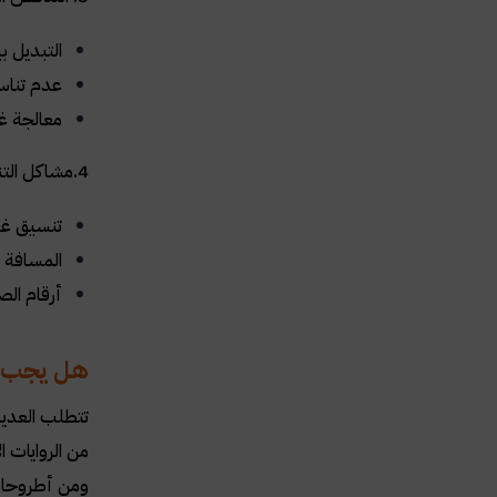
التبديل ب
عدم تناسق
معالجة غي
4.مشاكل التنسيق:
تنسيق غي
المسافة ا
أرقام الص
هل يجب أن
تتطلب العديد
من الروايات ال
ومن أطروحات ا