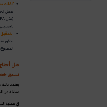
كذلك تحر
صقل الجمل
(مثل
PA
لتحسينها
التدقيق 
تحقق بعنا
المطبوع،
هل أحتاج 
تسبق خطوا
يعتمد ذلك عل
مماثلة من الم
في عملية الن