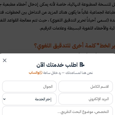
لنسخة المطبوعة النهائية، خاصة لأنه يمكن إدخال أخطاء مطبعية جديدة
طباعة الجماعية غالباً ما يكون هناك المزيد من التداخل بين الخطوات، 
دة (تسمى أحياناً تحرير التدقيق اللغوي) ، حيث تتم معالجة القواعد الل
ائية والأخطاء اللغوية البسيطة وعلامات الترقيم.
 الخط" كلمة أخرى للتدقيق اللغوي؟
ط مصطلحاً محيراً نظراً لأن معناه يعتمد على ما إذا كنت في أي دولة أو
✕
📝 اطلب خدمتك الآن
في تعريفات خدمات التحرير، فعلى سبيل المثال في المملكة المتحدة يعد "ت
ى حد ما للتدقيق اللغوي، فالفرق هو أن تحرير الخط يتم إجراؤه على م
واتساب
نحن هنا لمساعدتك — رد خلال ساعة
ئي
(PDF)
للكتب المطبوعة.
يات المتحدة وكندا يُستخدم تحرير الخط أحياناً لوصف مزيج بين تحرير ال
داعي والأسلوب. في أحيان أخرى يصف نسخة أكثر تفصيلاً قليلاً من تحرير 
ضح لهم بشكل مباشر ما يقصدونه، فغالباً ما يتم تصنيف جميع المدقق