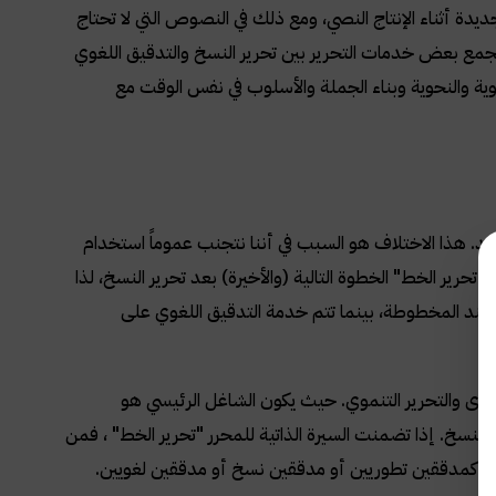
 أثناء الإنتاج النصي، ومع ذلك في النصوص التي لا تحتاج
فتجمع بعض خدمات التحرير بين تحرير النسخ والتدقيق اللغوي
غوية والنحوية وبناء الجملة والأسلوب في نفس الوقت مع
 بلد. هذا الاختلاف هو السبب في أننا نتجنب عموماً استخدام
حرير الخط" الخطوة التالية (والأخيرة) بعد تحرير النسخ، لذا
ستند المخطوطة، بينما تتم خدمة التدقيق اللغوي على
محتوى والتحرير التنموي. حيث يكون الشاغل الرئيسي هو
النسخ. إذا تضمنت السيرة الذاتية للمحرر "تحرير الخط" ، فمن
ين كمدققين تطوريين أو مدققين نسخ أو مدققين لغويين.