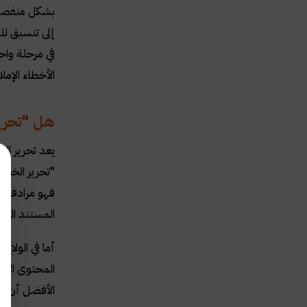
بشكل منفصل ل
إلى تنسيق لل
في مرحلة واح
الأخطاء الإمل
هل "تحرير
يعد تحرير الخ
"تحرير الخط" 
فهو مرادف إل
المستند النها
أما في الولا
المحتوى الإب
الأفضل أن تو