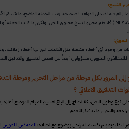
ير النسخ:
 الفردية لضمان القواعد الصحيحة، وبناء الجملة الواضح، والاتساق الأس
A
،
MLA
) فلا يغير محررو النسخ محتوى النص، ولكن إذا كانت الجملة أو
.
اللغوي:
ية من وجود أي أخطاء متبقية مثل الكلمات التي بها أخطاء إملائية، وعلام
 فالمدققون اللغويون مسؤولون أيضاً عن فحص التنسيق والتدقيق اللغوي
إلى المرور بكل مرحلة من مراحل التحرير ومرحلة التد
ت التدقيق الاملائي ؟
ى نوع وطول النص، فلا تحتاج إلى اتباع تقسيم المهام الموضح أعلاه بصر
راجعة والتحرير والتدقيق اللغوي.
شر التقليدية يتم تقسيم المراحل بوضوح مع اختلاف
المدققين اللغويين
ال