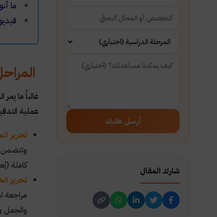
ما أنو
فيديو:
المراحل
غالباً ما يم
عملية التدقي
أرسل طلبك
تحرير ال
وتتضمن م
كاملة (يُ
شارك المقال
تحرير ال
مراجعة ا
والجمل و