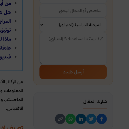
من أي
هل هن
المراج
توثيق 
ماذا ل
علاقة 
فيديو:
أرسل طلبك
من الركائز ال
المعلومات وي
الماجستير. و
شارك المقال
الاقتباس
.
تعريف لاب