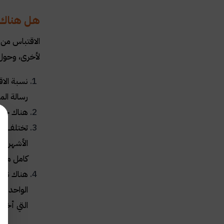
هل هناك ن
الاقتباس من 
لأخرى، وحول ه
نسبة الاق
رسالة ال
هناك جام
تختلف ال
كامل محتو
هناك نسبة
التي أخذها من هذا الكتاب عن 5%، و