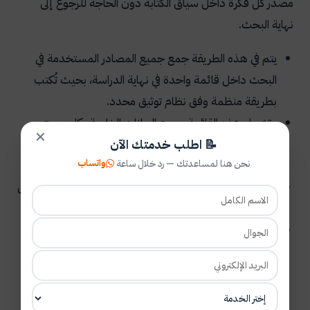
مصدر كل فكرة داخل سياق الكتابة دون الحاجة للرجوع إلى
نهاية البحث.
يتم في هذه الطريقة جمع جميع المصادر المستخدمة في
البحث داخل قائمة واحدة في نهاية الدراسة، بحيث تُكتب
بطريقة منظمة وفق نظام توثيق محدد.
وتشمل هذه القائمة جميع البيانات الخاصة بكل مرجع
✕
📝 اطلب خدمتك الآن
بشكل كامل مثل اسم المؤلف والعنوان وسنة النشر ودار
واتساب
نحن هنا لمساعدتك — رد خلال ساعة
النشر.
كما تساعد قائمة المراجع على إعطاء صورة شاملة عن مدى
تنوع وعمق المصادر التي اعتمد عليها الباحث في دراسته.
الجدير بالذكر أن مؤسسة المنارة للاستشارات الاكاديمية
تحرص على
توفير المراجع وتلخيص الدراسات السابقة
للباحثين وذلك لتسهيل مراحل البحث العلمي والوصول
لأفضل نتيجة دقيقة بالبحث، ويتم ذلك من خلال أفضل