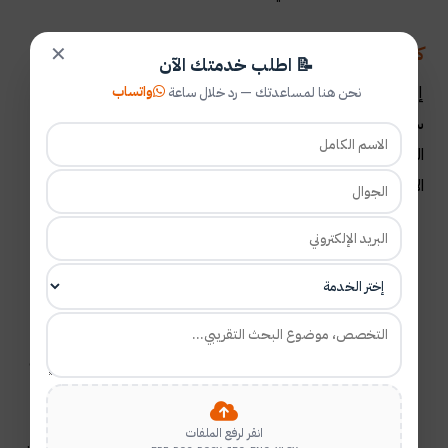
كيف تستخدم المنهج الاستقرائي من البداية للنهاية:
✕
📝 اطلب خدمتك الآن
إذا سلك الباحث طريق المنهج الاستقرائي فإن ذلك يعني أنه
واتساب
نحن هنا لمساعدتك — رد خلال ساعة
سيقوم بمجموعة من الخطوات التي تعمل على تضمين
المعلومات الكاملة من البداية للنهاية باستخدام المنهج
الاستقرائي وهذه الخطوات هي
:
اختيار الباحث للظاهرة التي سيتناولها في البحث العلمي.
وهذه الخطوة مشتركة بين كافة المناهج سواء المنهج
الاستقرائي أو غيره. وفي المنهج الاستقرائي لابد أن تكون
الظاهرة تحتاج إلى عملية تفصيل معلوماتي واسعة
.
يقوم الباحث بعملية كتابة أهدافه من وراء استخدام المنهج
الاستقرائي. وهي ما يفسر قيام الباحث بعملية تتبع الظاهرة
وجمع المعلومات المفصلة عنها
.
انقر لرفع الملفات