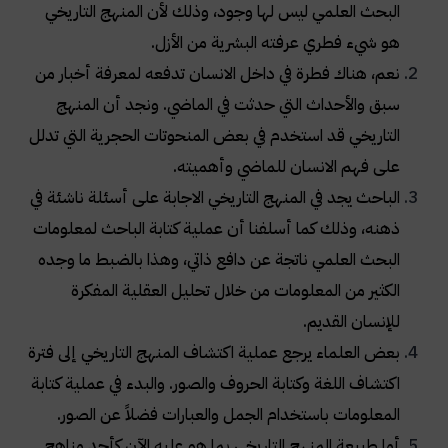
البحث العلمي ليس لها وجود، وذلك لأن المنهج التاريخي
هو شيء فطري عرفته البشرية من الأزل
.
نعم، هناك فطرة في داخل الانسان تدفعه لمعرفة أخبار من
سبق والأحداث التي حدثت في الماضي. ونجد أن المنهج
التاريخي قد استخدم في بعض المنحوتات الحجرية التي تدلل
على فهم الانسان للماضي وأهميته
.
الباحث يجد في المنهج التاريخي الاجابة على أسئلة ناشئة في
ذهنه، وذلك كما أسلفنا أن عملية كتابة الباحث لمعلومات
البحث العلمي ناتجة عن دافع ذاتي، وهذا بالضبط ما وجده
الكثير من المعلومات من خلال تحليل العقلية المفكرة
للإنسان القديم
.
بعض العلماء يرجع عملية اكتشاف المنهج التاريخي إلى فترة
اكتشاف اللغة وكتابة الحروف والصور. والبدء في عملية كتابة
المعلومات باستخدام الجمل والعبارات فضلاً عن الصور
.
أما طبيعة المنهج التاريخي بما هو عليه الآن كأحد مناهج