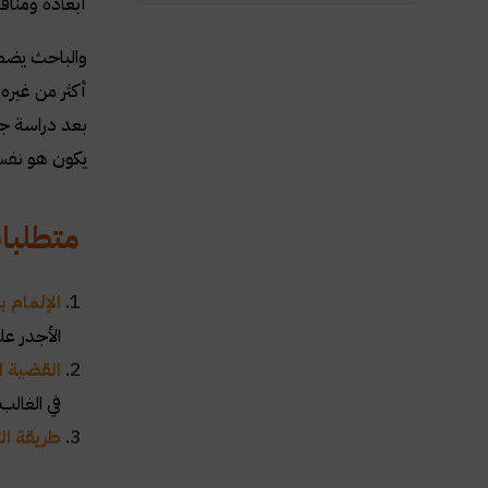
أبعاده ومناق
والباحث يضطر
أكثر من غيره 
بعد دراسة جم
يكون هو نفسه
متطلبات
الإلمام 
الأجدر ع
القضية ا
في الغال
طريقة الت