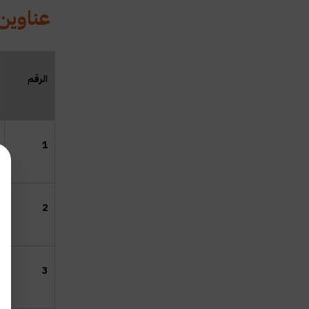
عناوين 
الرقم
1
2
3