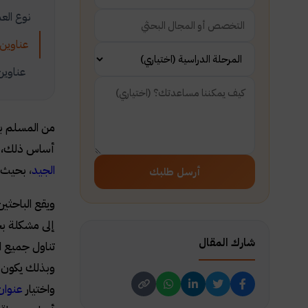
نوع الع
عناوين 
عناوين 
من المسلم به
أساس ذلك، كا
الجيد
،
بحيث ي
أرسل طلبك
ويقع الباحثي
إلى مشكلة بح
شارك المقال
تناول جميع ا
وبذلك يكون ا
واختيار
عنوان