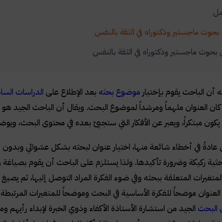
مل
بحوث ماجستير ودكتوراه في الثقة بالنفس
بحوث ماجستير ودكتوراه في الثقة بالنفس
 أن الباحث يقوم بإختيار
موضوع بحثه
بعد الإطلاع على
الدراسات الساب
ن العنوان ملهماً ومرشداً لموضوع البحث. ويقال أن الباحث الجيد هو 
كون مبتكراً، ويعبر عن الأفكار التي ستجيئ بعده في محتوى البحث، ويوض
ن عادةً في أخطاء شائعة منها، اختيار عنوان لبحثه بشكل عشوائي وبدون 
ثية ركيكة وضرورة تأكيدها. ولذا يستلزم على الباحث أن يقوم بصياغة واخ
لمتغيرات المتعلقة ببحثه وفي ضوء الفكرة المراد التوصل إليها، ثم يص
لعنوان موضحاً للفكرة الأساسية في البحث وموضحاً للمتغيرات المرتبطة
 البحث
الجيد من استشارة الأستاذة الأكفاء وذوي الخبرة لإبداء رأيهم و