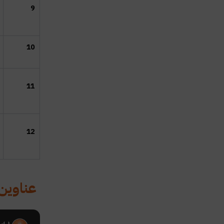
9
10
11
12
عناوين 