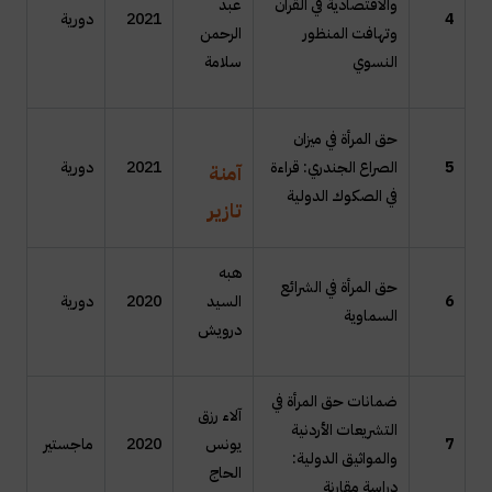
والاقتصادية في القرآن
عبد
4
2021
دورية
وتهافت المنظور
الرحمن
النسوي
سلامة
حق المرأة في ميزان
5
الصراع الجندري: قراءة
2021
دورية
آمنة
في الصكوك الدولية
تازير
هبه
حق المرأة في الشرائع
6
السيد
2020
دورية
السماوية
درويش
ضمانات حق المرأة في
آلاء رزق
التشريعات الأردنية
7
يونس
2020
ماجستير
والمواثيق الدولية:
الحاج
دراسة مقارنة