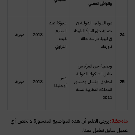
والواقع الفعلي
دور المواثيق الدولية في
مبروكة عبد
حماية حق المرأة النازحة
السلام
24
2018
دورية
في ليبيا: دراسة حالة
غيث
تاورغاء
الفراوي
وضعية حق المرأة من
خلال الصكوك الدولية
منير
25
لحقوق الإنسان ودستور
2018
دورية
أوخليفا
المملكة المغربية لسنة
2011
ملاحظة:
يرجى العلم أن هذه المواضيع المنشورة لا تخص أي
عميل سابق تعامل معنا.