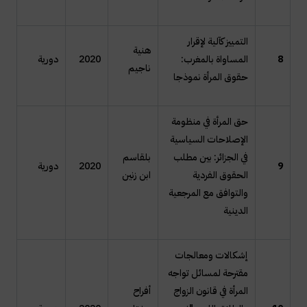
التمييز كآلية لإقرار
هنية
8
المساواة بالمغرب:
2020
دورية
ناجيم
حقوق المرأة نموذجا
حق المرأة في منظومة
الإصلاحات السياسية
في الجزائر: بين مطلب
بلقاسم
9
2020
دورية
الحقوق الفردية
ابن زنين
والتوافق مع المرجعية
الدينية
إشكالات ومعالجات
مقترحة لمسائل تواجه
المرأة في قانون الزواج
أفراح