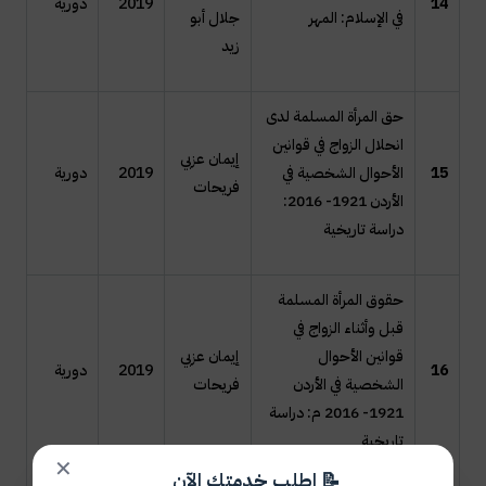
14
2019
دورية
في الإسلام: المهر
جلال أبو
زيد
حق المرأة المسلمة لدى
انحلال الزواج في قوانين
إيمان عزبي
15
الأحوال الشخصية في
2019
دورية
فريحات
الأردن 1921- 2016:
دراسة تاريخية
حقوق المرأة المسلمة
قبل وأثناء الزواج في
قوانين الأحوال
إيمان عزبي
16
2019
دورية
الشخصية في الأردن
فريحات
1921- 2016 م: دراسة
تاريخية
✕
📝 اطلب خدمتك الآن