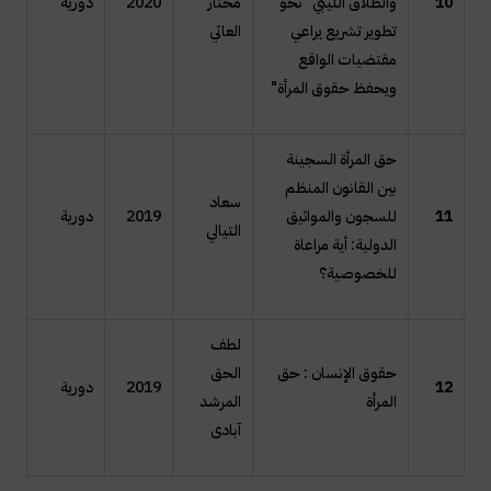
10
والطلاق الليبي "نحو
مختار
2020
دورية
تطوير تشريع يراعي
العاتي
مقتضيات الواقع
ويحفظ حقوق المرأة"
حق المرأة السجينة
بين القانون المنظم
سعاد
11
للسجون والمواثيق
2019
دورية
التيالي
الدولية: أية مراعاة
للخصوصية؟
لطف
حقوق الإنسان : حق
الحق
12
2019
دورية
المرأة
المرشد
آبادى