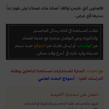
فالعناوين التي نقترحها وكافة أعمالنا ملك لعملائنا ولن نقوم ابداً
بنشرها لأي غرض.
لطلب المساعدة في كتابة رسائل الماجستير
والدكتوراه
يرجى التواصل مباشرة مع خدمة العملاء
عبر
الواتساب
أو ارسال طلبك عبر
الموقع
حيث سيتم
تصنيفه والرد عليه في أسرع وقت ممكن.
مع تحيات:
المنارة للاستشارات لمساعدة الباحثين وطلبة
الدراسات العليا -
أنموذج البحث العلمي
احصل على استشارة أكاديمية
فريق منارة يساعد طلبة الماجستير والدكتوراه في الخدمات