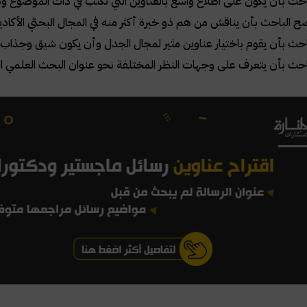
حث بأن يكون على اطلاع واسع بالعناوين التي تكتب في ذات الموضوع وذ
 الباحث بأن يناقش من هم ذو خبرة أكثر منه في المجال البحثي الأكادي
احث بأن يقوم باختيار عناوين مثير لمجال الجدل وأن يكون شيق وجذاب.
حث بأن يتعرف على وجهات النظر المختلفة نحو عنوان البحث العلمي الذ