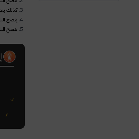
ينصح البا
كذلك ينصح
ينصح الب
ينصح البا