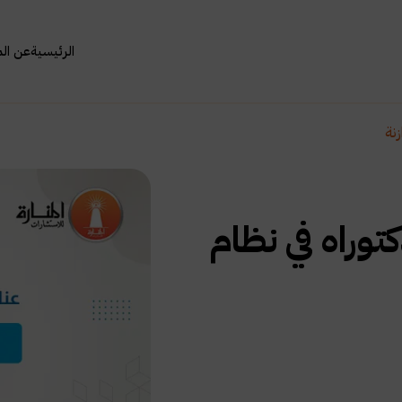
الرئيسية
عن ال
نة
توراه في نظام