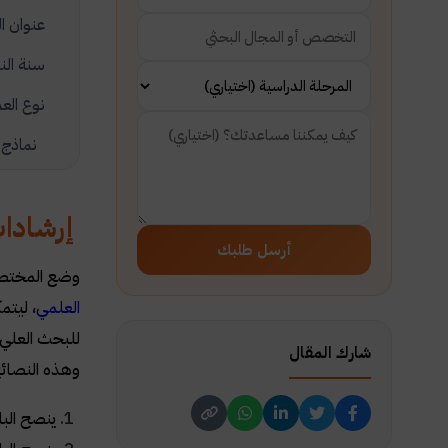
عنوان ا
سنة الن
نوع الع
نماذج ع
إرشادات
أرسل طلبك
وضع المختصون
العلمي
، ليتم
للبحث العلي 
شارك المقال
وهذه النصائح 
ينصح الب