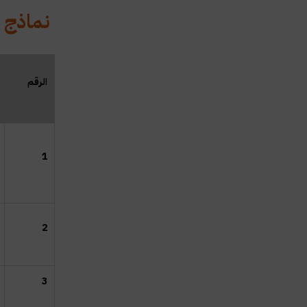
نماذج ع
ال
رقم
1
2
3