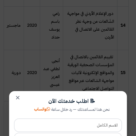
دور الإعلام الأردني في مواجهة
رامي
الشَائعات من وجهة نظر
باسم
14
2020
ماجستير
القائمين على الاتصال في
يوسف
الأردن
حداد
تقييم القائمين بالاتصال في
أنجى
المؤسسات الصحفية الورقية
لطفي عبد
15
والمواقع الإلكترونية لآليات
2020
دورية
العزيز
مواجهة الشائعات عبر مواقع
عيسى
التواصل الاجتماعي
✕
📝 اطلب خدمتك الآن
أطر معالجة المواقع
واتساب
نحن هنا لمساعدتك — رد خلال ساعة
الإلكترونية لدور المؤسسات
عبد
المصرية الرسمية في مجابهة
16
الصادق
2020
دورية
الشائعات وانعكاساتها على
حسن