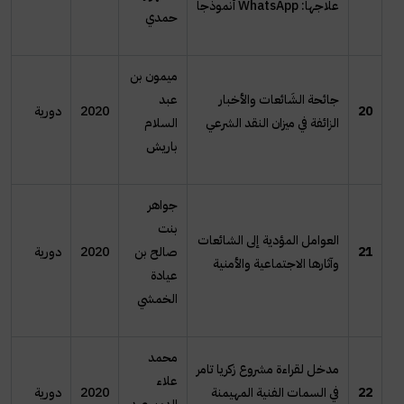
علاجها:
WhatsApp
أنموذجا
حمدي
ميمون بن
جائحة الشَائعات والأخبار
عبد
20
2020
دورية
الزائفة في ميزان النقد الشرعي
السلام
باريش
جواهر
بنت
العوامل المؤدية إلى الشائعات
21
صالح بن
2020
دورية
وآثارها الاجتماعية والأمنية
عيادة
الخمشي
محمد
مدخل لقراءة مشروع زكريا تامر
علاء
22
في السمات الفنية المهيمنة
2020
دورية