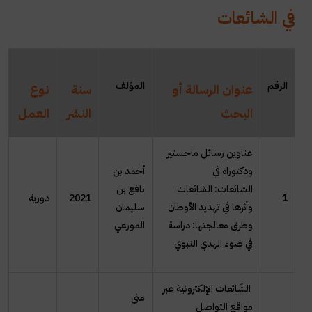
في الشائعات
ال
رقم
المؤلف
عنوان الرسالة أو
سنة
نوع
البحث
النشر
العمل
عناوين رسائل ماجستير
ودكتوراه في
أحمد بن
الشائعات: الشائعات
نافع بن
1
2021
دورية
وأثرها في تهديد الأوطان
سليمان
وطرق معالجتها: دراسة
المورعي
في ضوء الهدي النبوي
الشَائعات الإلكترونية عبر
منى
مواقع التواصل