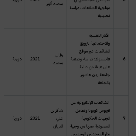
محمد أنور
مواجهة الشائعات: دراسة
تحليلية
الآثار النفسية
والاجتماعية لترويج
الشَائعات عبر موقع
رقاب
6
فايسبوك: دراسة وصفية
2021
دورية
محمد
على عينة من طلبة
جامعة زيان عاشور
بالجلفة
الشائعات الإلكترونية عن
فيروس كورونا وتعامل
شاكر بن
7
الجهات الحكومية
علي
2021
دورية
السعودية معها من وجهة
الذيابي
نظر المتحدثين الرسميين