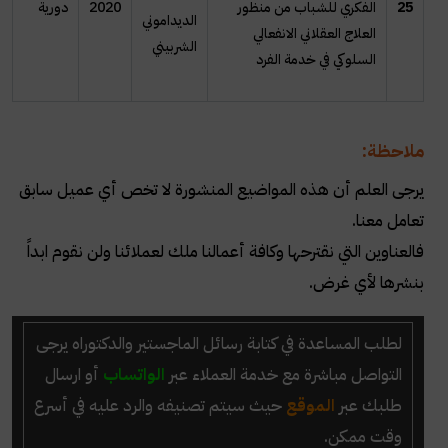
25
الفكري للشباب من منظور
2020
دورية
الديداموني
العلاج العقلاني الانفعالي
الشربيني
السلوكي في خدمة الفرد
ملاحظة:
يرجى العلم أن هذه المواضيع المنشورة لا تخص أي عميل سابق
تعامل معنا.
فالعناوين التي نقترحها وكافة أعمالنا ملك لعملائنا ولن نقوم ابداً
بنشرها لأي غرض.
لطلب المساعدة في كتابة رسائل الماجستير والدكتوراه
يرجى
التواصل مباشرة مع خدمة العملاء عبر
الواتساب
أو ارسال
طلبك عبر
الموقع
حيث سيتم تصنيفه والرد عليه في أسرع
وقت ممكن.