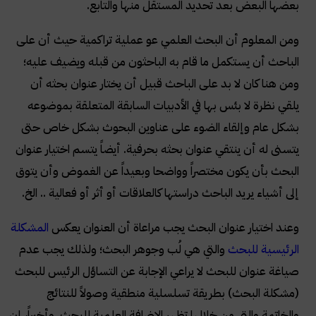
بعضها البعض بعد تحديد المستقل منها والتابع.
ومن المعلوم أن البحث العلمي عو عملية تراكمية حيث أن على
الباحث أن يستكمل ما قام به الباحثون من قبله ويضيف عليه؛
ومن هنا كان لا بد على الباحث قبيل أن يختار عنوان بحثه أن
يلقي نظرة لا بئس بها في الأدبيات السابقة المتعلقة بموضوعه
بشكل عام وإلقاء الضوء على عناوين البحوث بشكل خاص حتى
يتسنى له أن ينتقي عنوان بحثه بحرفية. أيضاً يتسم اختيار عنوان
البحث بأن يكون مختصراً وواضحا وبعيداً عن الغموض وأن يتوق
إلى أشياء يريد الباحث دراستها كالعلاقات أو أثر أو فعالية .. الخ.
وعند اختيار عنوان البحث يجب مراعاة أن العنوان يعكس
المشكلة
الرئيسية للبحث
والتي هي لُب وجوهر البحث؛ ولذلك يجب عدم
صياغة عنوان للبحث لا يراعي الإجابة عن التساؤل الرئيس للبحث
(مشكلة البحث) بطريقة تسلسلية منطقية وصولاً للنتائج
والخاتمة والتي من خلالها تظهر الإضافة العلمية للبحث. وأخيراً، إن