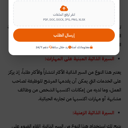
أنواع السيرة الذاتية
انقر لرفع الملفات
PDF, DOC, DOCX, JPG, PNG, XLSX
تسهل السير الذاتية مهمة كباحث عن عمل في بناء سيرتك الذاتية
إرسال الطلب
المبدئية، كونها
سيرة ذاتية
هنالك ثلاثة أنواع رئيسية للسير
الذاتي ( السي في ) هي:
معلوماتك آمنة
رد خلال ساعة
دعم 24/7
السيرة الذاتية المبنية على المهارات:
يعتبر هذا النوع من السير الذاتية الأكثر انتشاراً والأكثر طلباً، إذ يركز
على الخدمات التي يمكن أن يقدمها المرشح للوظيفة لصاحب
العمل، وما لديه من إمكانات اكتسبها الشخص من وظائف
مشابهة أو مهارات اكتسبها من تجاربه الحياتية.
السيرة الذاتية الزمنية:
يتيح لك استخدام هذا النوع من السير الذاتية إلقاء الضوء على