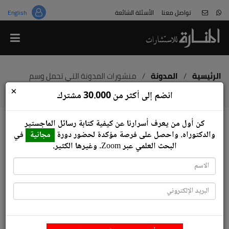
تواصل معنا
الأسئلة الشائعة
English
من نحن
قالوا عنا
هل هذا غش؟
الرئيسية
/
المدونة
/
منشورات المدونة التي تحمل وسم
'القبول والتسجيل'
×
معلومات عن المختصين
انضم إلى أكثر من 30.000 مشترك
لا تكن ضحية المواقع المخادعة
كن أول من يعرف أسرارنا عن كيفية كتابة رسائل ‏الماجستير
انضم للعمل معنا
والدكتوراه.‏ واحصل على فرصة مؤكدة لحضور دورة
مجانية
في
منشورات المدونة التي تحمل وسم 'القبول
البحث العلمي عبر ‏Zoom‏.‏ وغيرها الكثير.
والتسجيل'