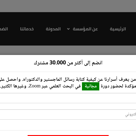
الرئيسية
عن المؤسسة
المدونة
خدماتنا
الضم
Transla'
انضم إلى أكثر من 30.000 مشترك
ن يعرف أسرارنا عن كيفية كتابة رسائل ‏الماجستير والدكتوراه.‏ واحصل ع
ؤكدة لحضور دورة
مجانية
في البحث العلمي عبر ‏Zoom‏.‏ وغيرها الكثير.