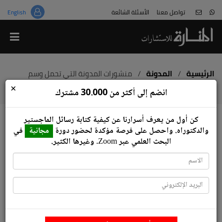
تواصل معنا
الأسئلة الشائعة
English
من نحن
قالوا عنا
هل هذا غش؟
الرئيسية
/
المدونة
/
منشورات المدونة التي تحمل وسم
'indexed journals'
×
معلومات عن المختصين
انضم إلى أكثر من 30.000 مشترك
لا تكن ضحية المواقع المخادعة
كن أول من يعرف أسرارنا عن كيفية كتابة رسائل ‏الماجستير
انضم للعمل معنا
والدكتوراه.‏ واحصل على فرصة مؤكدة لحضور دورة
مجانية
في
منشورات المدونة التي تحمل وسم 'indexed
البحث العلمي عبر ‏Zoom‏.‏ وغيرها الكثير.
journals'
الأقسام