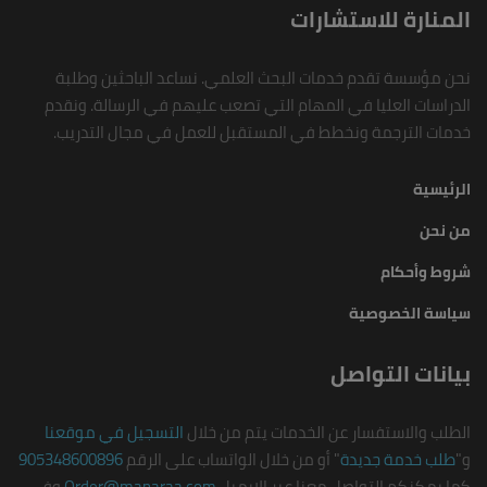
المنارة للاستشارات
نحن مؤسسة تقدم خدمات البحث العلمي. نساعد الباحثين وطلبة
الدراسات العليا في المهام التي تصعب عليهم في الرسالة. ونقدم
خدمات الترجمة ونخطط في المستقبل للعمل في مجال التدريب.
الرئيسية
من نحن
شروط وأحكام
سياسة الخصوصية
بيانات التواصل
الطلب والاستفسار عن الخدمات يتم من خلال
التسجيل في موقعنا
و"
طلب خدمة جديدة
" أو من خلال الواتساب على الرقم
905348600896
كما يمكنكم التواصل معنا عبر الإيميل
Order@manaraa.com
وفي