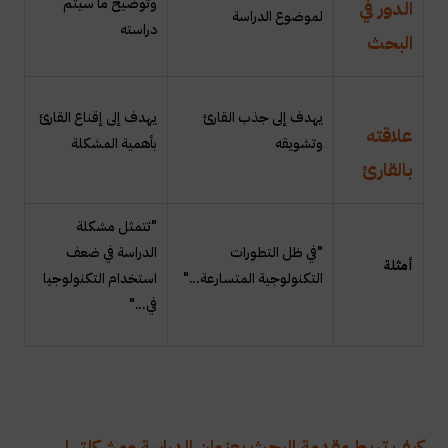
وتوضيح ما سيتم
الدور في
لموضوع الدراسة
دراسته
البحث
يهدف إلى جذب القارئ
يهدف إلى إقناع القارئ
علاقته
وتشويقه
بأهمية المشكلة
بالقارئ
"تتمثل مشكلة
"في ظل التطورات
الدراسة في ضعف
أمثلة
التكنولوجية المتسارعة..."
استخدام التكنولوجيا
في..."
كيف تربط مقدمة البحث بعنوان الدراسة ومشكلتها