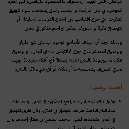
الهامش. فمن الجيد أن نتعرف ما المقصود بالهامش، فهو الجزء
الموجود في متن الدراسة او البحث. والذي يستخدم سواء لتوثيق
الفقرات التي جرى اقتباسها من إحدى الدراسات السابقة. أو
لتوضيح فكرة او التعريف بمكان او اسم مذكور في المتن
.
وبذلك نجد أن الهدف الأساسي لوجود الهامش هو إظهار
وتوضيح المصدر الذي جرى الاقتباس منه في المتن، أو توضيح
فكرة ما موجودة بالمتن (دون إضافة أي أفكار جديدة)، وربما
يجري التعريف بشخصية ما أو مكان أو أي شيء ذكر بالمتن
.
أهمية الهامش
:
توثيق كافة المصادر والمراجع المذكورة في المتن، ويتم ذلك
عند اتباع الباحث طريقة التوثيق في المتن. ولأن طرق التوثيق
في المتن متعددة، فعلى الباحث العلمي ان يختار إحداها وأن
يتبعها من بداية الدراسة الى نهايتها
.