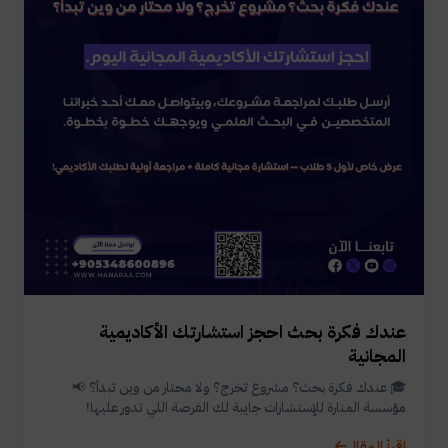
عندك فكرة بحث احجز استشارتك الأكاديمية
المجانية
🎓 عندك فكرة بحث؟ مشروع تخرج؟ ولا محتار من وين تبدأ؟ 📢
مؤسسة المنارة للإستشارات جايبة لك الفرصة اللي تدور عليها!
اقرأ المقال