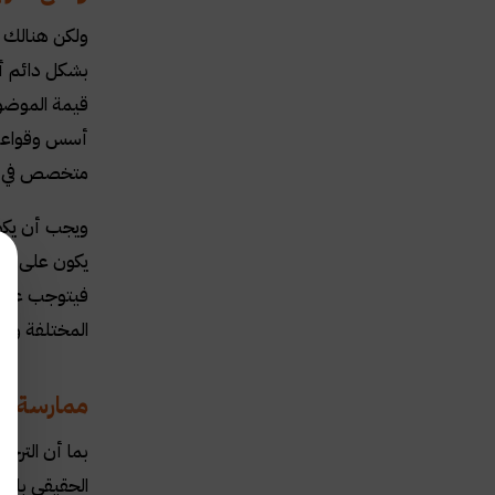
ولكن هنالك ع
بشكل دائم أ
قيمة الموضوع
أسس وقواعد ا
متخصص في المج
ويجب أن يكو
يكون على درا
فيتوجب على م
المختلفة وال
ممارسة عم
بما أن الترج
الحقيقي باتج