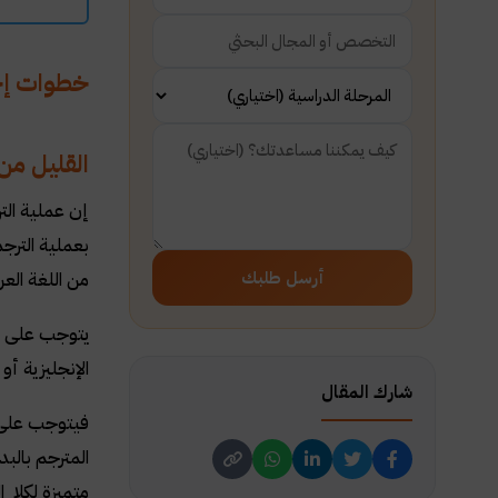
خطوات إجرا
القليل من
إن عملية التر
بعملية الترجم
أرسل طلبك
من اللغة العر
يتوجب على من
الإنجليزية أو
شارك المقال
فيتوجب على ال
المترجم بالب
متميزة لكلا ا