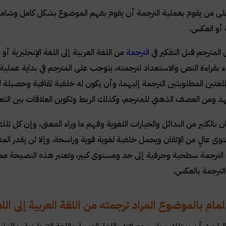
 من يقوم بعملية الترجمة أن يقوم بفهم الموضوع بشكل كامل وشامل قبل
ة أو العكس
.
لمترجم قبل التفكير في
الترجمة
من اللغة العربية إلى اللغة الإنجليزية أو
دء بقراءة النص والاستعداد لترجمته، يتوجب على المترجم في بداية عمل
للغتين المطلوبتين الترجمة إليهما، وأن يكون له خلفية ثقافية وحصيلة ل
جهد ومن العصف الذهني للمترجم، وكذلك الربط وتكوين العلاقات بين التع
ن بالكثير من البدائل والخيارات اللغوية وفهم ما وراء المعنى، وإن كل تلك ا
وى عالٍ من الإتقان ويحمل خلفية لغوية قوية وراسخة، وإلا لن يقدر ا
الترجمة سطحية وحرفية إلى حد ومستوى كبير، وتعتبر هذه النصيحة ممتازة
الترجمة بالعكس.
مام بالموضوع المراد ترجمته من اللغة العربية إلى اللغ