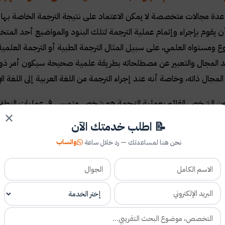
دة مجالات متخصصة لا يمكن الاعتماد على نتيجة الترجمة الخاصة بها
ن يقوم بإجراء وإتمام عملية الترجمة لتلك البنود والمواضيع أحد ا
 ومستواه العلمي، على سبيل المثال الترجمة الطبية أو الترجمة العلم
لمجال والتعبير عن مصطلحاته بطريقة علمية صحيحة سيكون أمر ذو مس
ال ذاته، وخاصة أنه عند إجراء الترجمة من اللغة العربية إلى اللغة الإنجل
ن الشخص القائم بعملية الترجمة هو شخص متمرس في عمليات النطق وا
✕
ية وعلم يمكنه من خلالها معرفة كيفية وضعها في سياقها ومدلولها ال
📝 اطلب خدمتك الآن
ن يقوم بالترجمة أن يعمل على دراسة الموضوع بشكل جيد ويمكن للمتر
واتساب
نحن هنا لمساعدتك — رد خلال ساعة
متنوعة
.
لية الترجمة في القليل من الوقت والتدرب عليها ب
مة تعتبر مهمة ووظيفة شاقة، فينصح من يقوم بالعمل في مجال الترجم
اهها، ويجب أن يكون الشخص المترجم محباً بالأساس لفكرة ومبدأ الصياغة