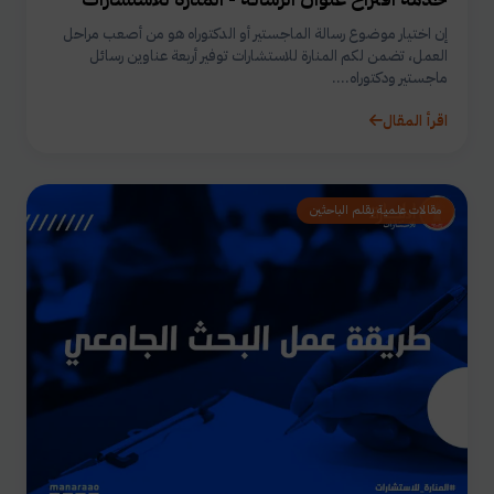
إن اختيار موضوع رسالة الماجستير أو الدكتوراه هو من أصعب مراحل
العمل، تضمن لكم المنارة للاستشارات توفير أربعة عناوين رسائل
ماجستير ودكتوراه....
اقرأ المقال
مقالات علمية بقلم الباحثين