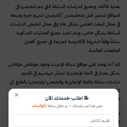
بعناية فائقة، وجميع الدراسات السابقة التي يتم تلخيصها في
المواقع تتممن قبل متخصصين أكاديميين لديهم خبرة واسعة
في مجال البحث العلمي بشكل عام وفي مجال تلخيص الدراسات
السابقة بشكل خاص، ويتم تنفيذ جميع العمليات المذكورة
سابقاً وفقاً للشروط الأكاديمية المتبعة في جميع أفضل
الجامعات العالمية.
كما أنه يوجد على مواقع شبكة الإنترنت وجود موظفين مؤهلين
بشكل ممتاز في اللغة الإنجليزية تتمثل مهمتهم في تقديم
دراسات سابقة باللغة الإنجليزية وتلخيصها وترجمتها بالطبع إلى
اللغة العربية، بالطبع يتم ذكر نتائج كل دراسة في نهاية عملية
✕
📝 اطلب خدمتك الآن
التلخيص.
واتساب
نحن هنا لمساعدتك — رد خلال ساعة
تشمل خدمة تلخيص الدراسات السابقة في مواقع الويب
الأكاديمي على شبكة الإنترنت ما يلي
: