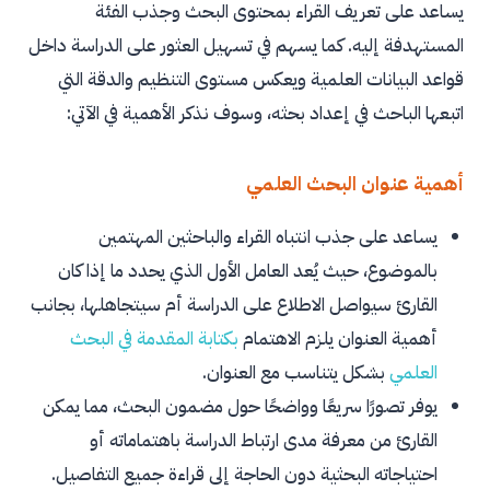
يساعد على تعريف القراء بمحتوى البحث وجذب الفئة
العلاقة بين الضغوط النفسية والتحصيل الأكاديمي
لدى طلاب الجامعة في بيئة التعليم عن بعد
المستهدفة إليه. كما يسهم في تسهيل العثور على الدراسة داخل
قواعد البيانات العلمية ويعكس مستوى التنظيم والدقة التي
أثر استخدام وسائل التواصل الاجتماعي على السلوك
الشرائي للمستهلكين في العصر الرقمي
اتبعها الباحث في إعداد بحثه، وسوف نذكر الأهمية في الآتي:
تقييم جودة الخدمات الصحية وأثرها على رضا المرضى
في المستشفيات العامة
أهمية عنوان البحث العلمي
كيفية اختيار عنوان بحث علمي مميز مع خدمات
يساعد على جذب انتباه القراء والباحثين المهتمين
مؤسسة المنارة للإستشارات الأكاديمية
بالموضوع، حيث يُعد العامل الأول الذي يحدد ما إذا كان
أسئلة شائعة
القارئ سيواصل الاطلاع على الدراسة أم سيتجاهلها، بجانب
كم يجب أن يكون طول عنوان البحث العلمي؟
أهمية العنوان يلزم الاهتمام
بكتابة المقدمة في البحث
العلمي
بشكل يتناسب مع العنوان.
هل يمكن تغيير عنوان البحث العلمي بعد البدء في
الدراسة؟
يوفر تصورًا سريعًا وواضحًا حول مضمون البحث، مما يمكن
القارئ من معرفة مدى ارتباط الدراسة باهتماماته أو
هل يجب أن يحتوي عنوان البحث العلمي على
احتياجاته البحثية دون الحاجة إلى قراءة جميع التفاصيل.
متغيرات الدراسة؟