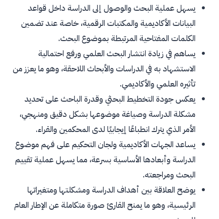
يسهل عملية البحث والوصول إلى الدراسة داخل قواعد
ما هي الكلمات غير المسموح بها في عنوان البحث؟
البيانات الأكاديمية والمكتبات الرقمية، خاصة عند تضمين
هل يجب أن يكون عنوان البحث العلمي قصيرًا أم
الكلمات المفتاحية المرتبطة بموضوع البحث.
طويلًا؟
يساهم في زيادة انتشار البحث العلمي ورفع احتمالية
هل من الضروري أن يتضمن عنوان البحث المتغيرات
الاستشهاد به في الدراسات والأبحاث اللاحقة، وهو ما يعزز من
الأساسية؟
تأثيره العلمي والأكاديمي.
كيف أعرف أن عنوان البحث العلمي مناسب وغير
يعكس جودة التخطيط البحثي وقدرة الباحث على تحديد
مستهلك؟
مشكلة الدراسة وصياغة موضوعها بشكل دقيق ومنهجي،
ما الفرق بين عنوان البحث الجيد والعنوان الضعيف؟
الأمر الذي يترك انطباعًا إيجابيًا لدى المحكمين والقراء.
يساعد الجهات الأكاديمية ولجان التحكيم على فهم موضوع
الدراسة وأبعادها الأساسية بسرعة، مما يسهل عملية تقييم
البحث ومراجعته.
يوضح العلاقة بين أهداف الدراسة ومشكلتها ومتغيراتها
الرئيسية، وهو ما يمنح القارئ صورة متكاملة عن الإطار العام