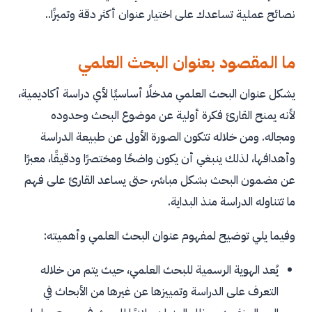
أنواع عناوين البحث العلمي
نصائح عملية تساعدك على اختيار عنوان أكثر دقة وتميزًا..
1.العنوان الوصفي
ما المقصود بعنوان البحث العلمي
2.العنوان الاستفهامي
3.العنوان المقارن
يشكل عنوان البحث العلمي مدخلًا أساسيًا لأي دراسة أكاديمية،
لأنه يمنح القارئ فكرة أولية عن موضوع البحث وحدوده
4.العنوان التجريبي
ومجاله. ومن خلاله تتكون الصورة الأولى عن طبيعة الدراسة
5.العنوان الارتباطي
وأهدافها، لذلك ينبغي أن يكون واضحًا ومختصرًا ودقيقًا، معبرًا
6.العنوان التحليلي
عن مضمون البحث بشكل مباشر، حتى يساعد القارئ على فهم
ما تتناوله الدراسة منذ البداية.
كيفية صياغة عنوان البحث العلمي
تحديد فكرة البحث الأساسية
وفيما يلي توضيح لمفهوم عنوان البحث العلمي وأهميته:
اختيار الكلمات المفتاحية المناسبة
يُعد الهوية الرسمية للبحث العلمي، حيث يتم من خلاله
تحقيق التوازن بين الطول والاختصار
التعرف على الدراسة وتمييزها عن غيرها من الأبحاث في