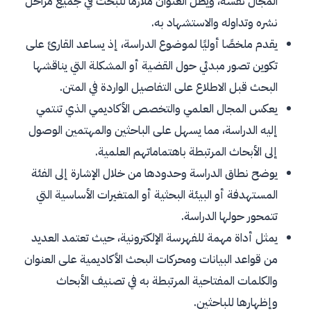
المجال نفسه، ويظل العنوان ملازمًا للبحث في جميع مراحل
ربط العنوان بمشكلة البحث
نشره وتداوله والاستشهاد به.
نصائح مفيدة لصياغة عنوان جيد للبحث العلمي
يقدم ملخصًا أوليًا لموضوع الدراسة، إذ يساعد القارئ على
اجعل العنوان واضحًا ومباشرًا
تكوين تصور مبدئي حول القضية أو المشكلة التي يناقشها
تجنب العبارات الطويلة غير الضرورية
البحث قبل الاطلاع على التفاصيل الواردة في المتن.
يعكس المجال العلمي والتخصص الأكاديمي الذي تنتمي
استخدام مصطلحات علمية دقيقة
إليه الدراسة، مما يسهل على الباحثين والمهتمين الوصول
التأكد من ارتباط العنوان بمحتوى البحث
إلى الأبحاث المرتبطة باهتماماتهم العلمية.
مراجعة العنوان أكثر من مرة
يوضح نطاق الدراسة وحدودها من خلال الإشارة إلى الفئة
المستهدفة أو البيئة البحثية أو المتغيرات الأساسية التي
أخطاء شائعة في عنوان البحث العلمي
تتمحور حولها الدراسة.
العناوين العامة وغير المحددة
يمثل أداة مهمة للفهرسة الإلكترونية، حيث تعتمد العديد
الإطالة المفرطة في العنوان
من قواعد البيانات ومحركات البحث الأكاديمية على العنوان
الغموض وعدم الوضوح
والكلمات المفتاحية المرتبطة به في تصنيف الأبحاث
وإظهارها للباحثين.
عدم الارتباط بمحتوى البحث