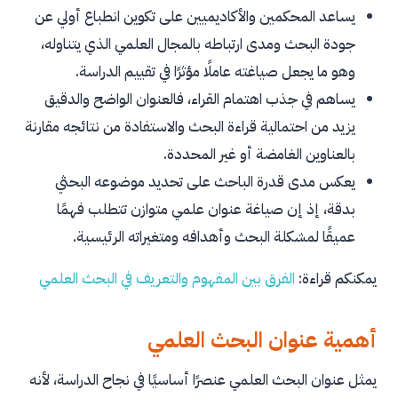
يساعد المحكمين والأكاديميين على تكوين انطباع أولي عن
الأخطاء اللغوية والصياغية
جودة البحث ومدى ارتباطه بالمجال العلمي الذي يتناوله،
أمثلة على عنوان بحث علمي صحيح
وهو ما يجعل صياغته عاملًا مؤثرًا في تقييم الدراسة.
يساهم في جذب اهتمام القراء، فالعنوان الواضح والدقيق
دراسة أثر استخدام التعلم الإلكتروني على التحصيل
الدراسي لدى طلاب الجامعات في ضوء التطورات
يزيد من احتمالية قراءة البحث والاستفادة من نتائجه مقارنة
الحديثة في أنظمة التعليم
بالعناوين الغامضة أو غير المحددة.
العلاقة بين الذكاء العاطفي والرضا الوظيفي لدى
يعكس مدى قدرة الباحث على تحديد موضوعه البحثي
العاملين في القطاع الصحي داخل المؤسسات الحكومية
بدقة، إذ إن صياغة عنوان علمي متوازن تتطلب فهمًا
تأثير التسويق الرقمي على سلوك المستهلك في
عميقًا لمشكلة البحث وأهدافه ومتغيراته الرئيسية.
الأسواق الإلكترونية
يمكنكم قراءة:
الفرق
بين
المفهوم
والتعريف
في
البحث
العلمي
دور القيادة التحويلية في تحسين الأداء الوظيفي داخل
المؤسسات التعليمية
أهمية عنوان البحث العلمي
فاعلية استراتيجيات التعلم النشط في تنمية مهارات
التفكير النقدي لدى طلاب المرحلة الثانوية
يمثل عنوان البحث العلمي عنصرًا أساسيًا في نجاح الدراسة، لأنه