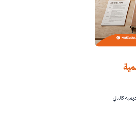
مية
ية كالتالي: