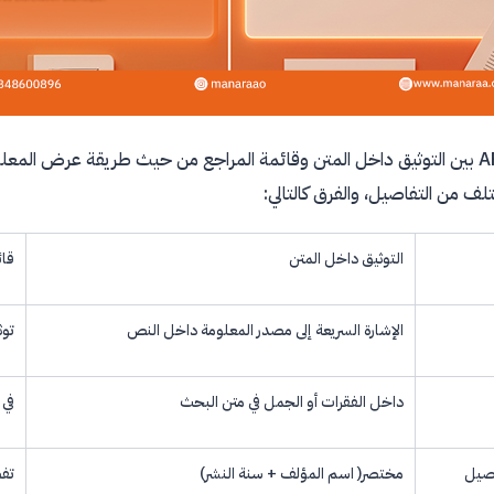
يُميز نظام APA بين التوثيق داخل المتن وقائمة المراجع من حيث طريقة عر
 من التفاصيل، والفرق كالتالي:
التوثيق داخل المتن
قائ
الإشارة السريعة إلى مصدر المعلومة داخل النص
توث
داخل الفقرات أو الجمل في متن البحث
في 
صيل
مختصر( اسم المؤلف + سنة النشر)
تفص