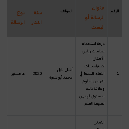
عنوان
ال
رقم
المؤلف
سنة
نوع
الرسالة أو
النشر
الرسالة
البحث
درجة استخدام
معلمات رياض
الأطفال
لاستراتيجيات
أفنان نايل
1
التعلم النشط في
2020
ماجستير
محمد أبو شقرة
تدريس العلوم
وعلاقة ذلك
بمستوي فهمهن
لطبيعة العلم
التماثل