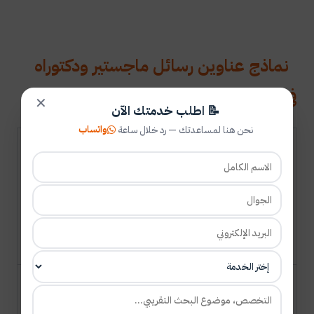
نماذج عناوين رسائل ماجستير ودكتوراه
في رياض الأطفال
✕
📝 اطلب خدمتك الآن
واتساب
نحن هنا لمساعدتك — رد خلال ساعة
فعالية برنامج
تدريبي لتنمية
جوخة بنت
الكفايات التعليمة
محمد بن
11
2019
دكتوراه
الأساسية لدى
سليم
المعلمات في
الصوافية
سلطنة عمان
درجة إمكانية
تطبيق المعايير