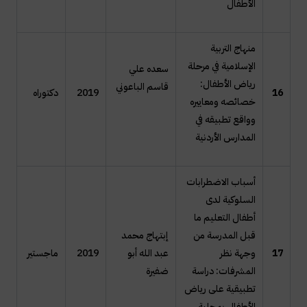
الأطفال
منهاج التربية
الإسلامية في مرحلة
سعده علي
رياض الأطفال:
قاسم الباعوني
16
2019
دكتوراه
خصائصه ومعاييره
وواقع تطبيقه في
المدارس الأردنية
أسباب الاضطرابات
السلوكية لدى
أطفال التعليم ما
قبل المدرسة من
إبتهاج محمد
17
وجهة نظر
عبد الله أبو
2019
ماجستير
المشرفات: دراسة
ضفيرة
تطبيقية على رياض
الأطفال بمحلية