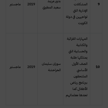
بدور مريبد
9
المشكلات
2019
ماجستير
سعيد المطيري
الإدارية التي
تواجههن في دولة
الكويت
المهارات القرائية
والكتابية
والحسابية التي
يمتلكها طلبة
الصف الأول
سوزان سليمان
10
2019
ماجستير
الأساسي
الحراحشة
الملتحقون
ببرنامج رياض
الأطفال كما
تجدها معلماتهم