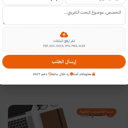
ساعدة في
إعداد رسائل ماجستير ودكتوراه
يرجى التواصل مباشرة مع خ
ع
حيث سيتم تصنيفه والرد عليه في أسرع وقت ممكن.
لمنارة للاستشارات لمساعدة الباحثين وطلبة الدراسات العليا -
أنمو
انقر لرفع الملفات
PDF, DOC, DOCX, JPG, PNG, XLSX
إرسال الطلب
معلوماتك آمنة
رد خلال ساعة
دعم 24/7
دراسة الماجستير و الدكتوراة