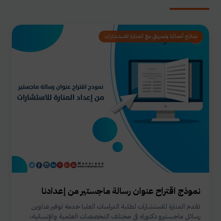
نماذج أعمالنا وتجربتي مع المنارة للاستشارات
نموذج اقتراح عنوان رسالة ماجستير من إعدادنا
تقدم المنارة للاستشارات لطلبة الدراسات العليا خدمة توفير عناوين
رسائل ماجستيرو دكتوراه في مختلف التخصصات العلمية والإنسانية،