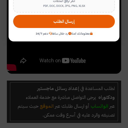
انقر لرفع الملفات
PDF, DOC, DOCX, JPG, PNG, XLSX
إرسال الطلب
معلوماتك آمنة
رد خلال ساعة
دعم 24/7
لطلب المساعدة في
إعداد رسائل ماجستير
ودكتوراه
يرجى التواصل مباشرة مع خدمة العملاء
عبر
الواتساب
أو ارسال طلبك عبر
الموقع
حيث سيتم
تصنيفه والرد عليه في أسرع وقت ممكن.