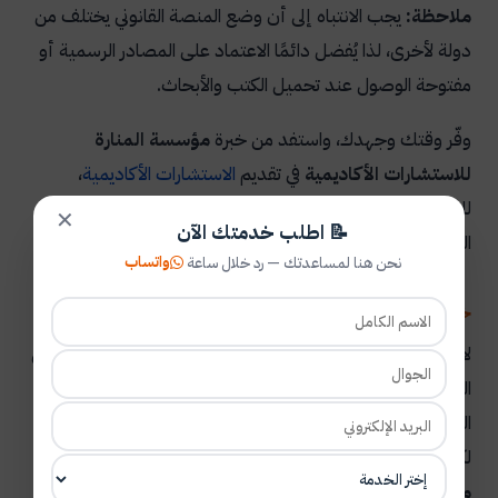
ملاحظة:
يجب الانتباه إلى أن وضع المنصة القانوني يختلف من
دولة لأخرى، لذا يُفضل دائمًا الاعتماد على المصادر الرسمية أو
مفتوحة الوصول عند تحميل الكتب والأبحاث.
وفّر وقتك وجهدك، واستفد من خبرة
مؤسسة المنارة
للاستشارات الأكاديمية
في تقديم
الاستشارات الأكاديمية
،
للمناقشة حول بحثك بما يتوافق مع متطلبات الجامعات
✕
📝 اطلب خدمتك الآن
المختلفة.
واتساب
نحن هنا لمساعدتك — رد خلال ساعة
خامساً — المستودعات الجامعية العربية
لا يقتصر البحث العلمي على المصادر الأجنبية، فهناك العديد من
المستودعات العربية التي توفر
الرسائل الجامعية PDF
ورسائل
الماجستير والدكتوراه في مختلف التخصصات، وهي خيار مناسب
لكل من يبحث عن
موقع تحميل رسائل ماجستير ودكتوراة
مجانا
باللغة العربية.