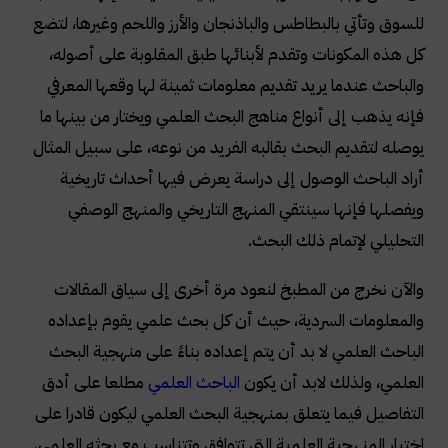
للسوق وتأتي بالبطاطس والباذنجان والأرز واللحم وغيرها، لتضع
كل هذه المكونات وتقدم لأبنائها طبق المقلوبة على أصوله،
والباحث عندما يريد تقديم معلومات ثمينة لها وقعها المعرفي
فإنه يذهب إلى أنواع مناهج البحث العلمي ويختار من بينها ما
يوصله لتقديم البحث بقالبه الفريد من نوعه، على سبيل المثال
أراد الباحث الوصول إلى دراسة يعرض فيها أحداث تاريخية
ويفصلها فإنها سينتقي المنهج التاريخي والمنهج الوصفي
التحليلي لإتمام ذلك البحث
.
والآن نخرج من المطبخ لنعود مرة أخرى إلى سياق المقالات
والمعلومات السردية، حيث أن كل بحث علمي يقوم بإعداده
الباحث العلمي لا بد أن يتم إعداده بناءً على منهجية البحث
العلمي، ولذلك لابد أن يكون
الباحث العلمي
مطلعا على أدق
التفاصيل فيما يتعلق بمنهجية البحث العلمي ليكون قادرا على
اختيار المنهجية العلمية التي تتوافق وتتناسب مع بحثه العلمي
.