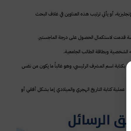
لإنجليزية، أو يأتي ترتيب هذه العناوين في غلاف البحث
اسة قدمت لاستكمال الحصول على درجة الماجستير.
ه الشخصية وبطاقة الطالب الجامعية.
ء بكتابة اسم المشرف الرئيسي، وهو غالباً ما يكون من نفس
 عملية كتابة التاريخ الهجري والميلادي إما بشكل أفقي أو