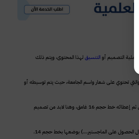
ي عملية التصميم أو
التنسيق
لهذا المحتوى، ويتم ذلك
لتي تحتوي على شعار واسم الجامعة، حيث يتم توسيطه أو
تصميم العنوان في غلاف البحث للماجستير يتم من خلال توسيطه في الصفحة ومن ثم إعطائه خط حجم 16 غامق، وهنا لابد من تصميم
 الحصول على الماجستير....) بوضعها بخط حجم 14.