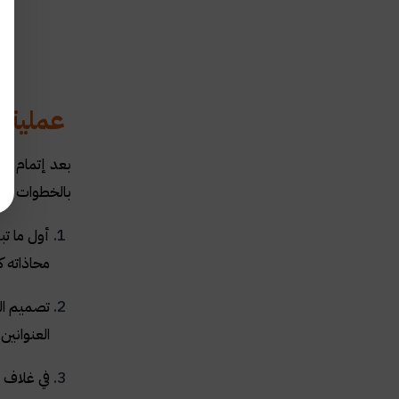
عملية 
بعد إتمام عم
بالخطوات التا
أول ما ت
محاذاته كل
العنوانين
في غلاف 