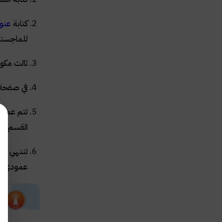
كتابة
عنوا
للماجستير
ثالث مكو
في صفحة غ
تتم عملية
القسم وال
تنتهي صفح
عمودي.