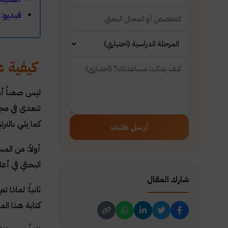
فيديو: 
كيفية ع
ليس صعباً أن
تتعدى في مج
كما يلي بالتر
أرسل طلبك
أولاً: من ال
البحثي في أ
شارك المقال
ثانياً: لماذ
كتابة هذا ال