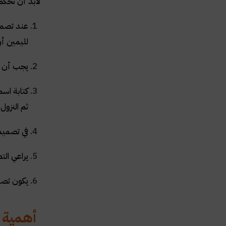
لابد أن تحكم
عند تصمي
لليمين أو 
يجب أن يك
كتابة اس
ثم النزول
في تصميم
يراعي الت
يكون تصمي
أهمية ع