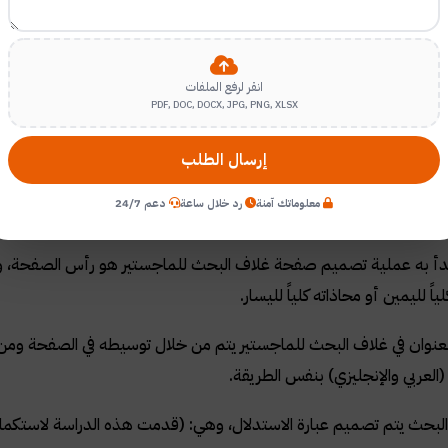
انقر لرفع الملفات
PDF, DOC, DOCX, JPG, PNG, XLSX
تصميم صفحة غلاف البحث للماجستير:
إرسال الطلب
لية الكتابة لغلاف البحث للماجستير وتضمين كافة المعلومات فيها، تأت
معلوماتك آمنة
رد خلال ساعة
دعم 24/7
لية:
بدأ به عملية تصميم صفحة غلاف البحث للماجستير هو رأس الصفحة، وا
ياً لليمين أو محاذاته كلياً لليسار.
 (العربي والإنجليزي) بنفس الطريقة.
البحث يتم تصميم عبارة الاستدلال، وهي: (قدمت هذه الدراسة لاستكمال