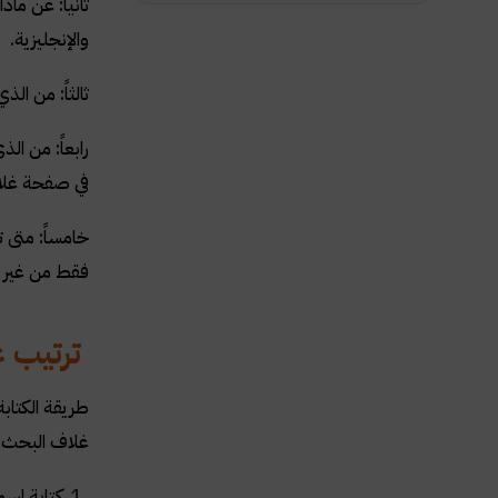
ثانياً: عن م
والإنجليزية.
ثالثاً: من ا
رابعاً: من ال
في صفحة غلاف 
خامساً: متى 
فقط من غير ا
ترتيب ع
طريقة الكتاب
غلاف البحث ل
كتابة اس