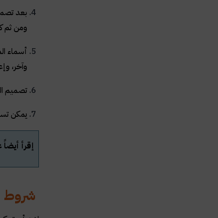
بعد تصميم
ومن ثم كتابته 
أسماء ال
وآخر، وإع
تصميم الت
يمكن تسط
إقرأ أيضاً
شروط لا