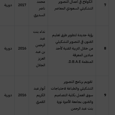
الكولاج في أعمال التصوير
محمد
7
2017
دورية
التشكيلي السعودي المعاصر
ناصر
السديري
نداء بنت
رؤية جديدة لتطوير طرق تعليم
عبد
الفنون في التصوير التشكيلي
الرحمن
8
من خلال التربية الفنية كأحد
2016
دورية
بن عبد
ميادين المعرفة
العزيز
المنظمة
D.B.A.E
.
الجلال
تقويم برنامج التصوير
التشكيلي والطباعة لاحتياجات
أنوار عبد
9
سوق العمل بكلية التصاميم
الكريم
2016
دورية
والفنون بجامعة الأميرة نورة
القمري
بنت عبد الرحمن