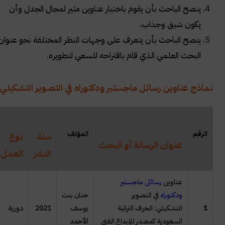
ينصح الباحث بأن يقوم باختيار عناوين مثير لمجال الجدل وأن
يكون شيق وجذاب.
ينصح الباحث بأن يتعرف على وجهات النظر المختلفة نحو عنوان
البحث العلمي الذي قام باقتراحه للسعي لتطويره. ​
نماذج عناوين رسائل ماجستير ودكتوراه في التصوير التشكيلي:
الرقم
المؤلف
سنة
نوع
عنوان الرسالة أو البحث
النشر
العمل
عناوين
رسائل ماجستير
ودكتوراه
في التصوير
حنان بنت
1
التشكيلي: الحرف التراثية
يوسف
2021
دورية
السعودية كمصدر للإبداع الفني
الأحمد