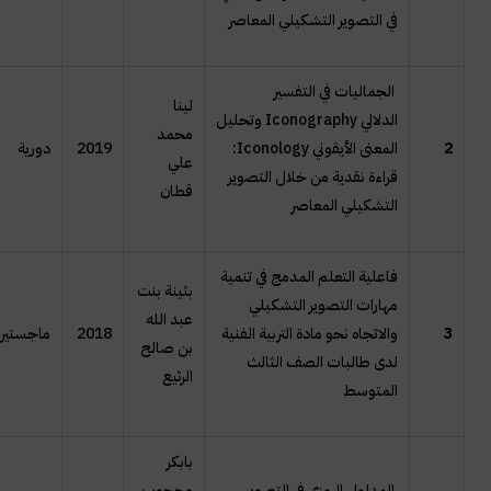
في التصوير التشكيلي المعاصر
الجماليات في التفسير
لينا
الدلالي
Iconography
وتحليل
محمد
2
المعنى الأيقوني
Iconology
:
2019
دورية
علي
قراءة نقدية من خلال التصوير
قطان
التشكيلي المعاصر
فاعلية التعلم المدمج في تنمية
بثينة بنت
مهارات التصوير التشكيلي
عبد الله
3
والاتجاه نحو مادة التربية الفنية
2018
ماجستير
بن صالح
لدى طالبات الصف الثالث
الرثيع
المتوسط
بابكر
المدلول الرمزي في التصوير
محجوب