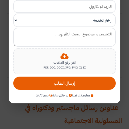
السعودية
فعالية العلاج النفسي
الواقعي في خفض
محمد
اضطراب الشخصية
مسعد عبد
19
السلبية العدوانية
الواحد
2020
دورية
وتحسين المسئولية
مطاوع أبو
الإجتماعية لدى
رياح
انقر لرفع الملفات
المكفوفين
PDF, DOC, DOCX, JPG, PNG, XLSX
إرسال الطلب
معلوماتك آمنة
رد خلال ساعة
دعم 24/7
عناوين رسائل ماجستير ودكتوراه في
المسئولية الاجتماعية