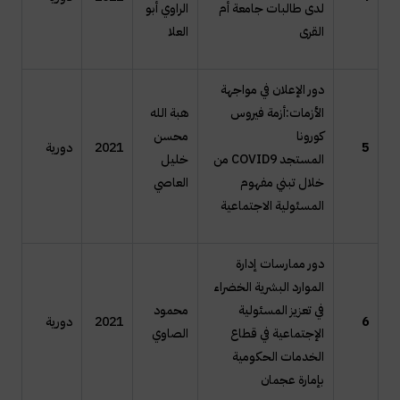
لدى طالبات جامعة أم
الراوي أبو
القرى
العلا
دور الإعلان في مواجهة
الأزمات:أزمة فيروس
هبة الله
كورونا
محسن
5
2021
دورية
المستجد
COVID9
من
خليل
خلال تبني مفهوم
العاصي
المسئولية الاجتماعية
دور ممارسات إدارة
الموارد البشرية الخضراء
في تعزيز المسئولية
محمود
6
2021
دورية
الإجتماعية في قطاع
الصاوي
الخدمات الحكومية
بإمارة عجمان