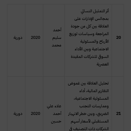
أثر التمثيل النسائي
بمجالس الإدارات على
العلاقة بين كل من جودة
أحمد
المراجعة وسياسات توزيع
20
سليم
2020
دورية
الأرباح والمسئولية
محمد
الاجتماعية وبين الأداء
السوقي للشركات المقيدة
العصرية
تحلیل العلاقة بین غموض
التقاریر المالیة، أداء
المسئولیة الاجتماعیة،
وممارسات التجنب
علاء علي
21
الضریبي، وبین خطر الانهیار
أحمد
2020
دورية
المستقبلي لأسعار أسهم
حسين
الشرکات ذات التصنیف في