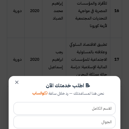
للأفراد والمؤسسات
إبراهيم
16
المصرية في مواجهة
محمد
2020
دورية
التحديات المجتمعية
الصياد
لأزمة كورونا
تطبيق الاقتصاد السلوكي
وعلاقته بالمسئولية
رجب
17
الاجتماعية للمؤسسات
ابراهيم
2020
دورية
المالية الإسلامية: دراسة
إسماعيل
حالة مملكة البحرين
✕
📝 اطلب خدمتك الآن
واتساب
معايير التقرير المالي
نحن هنا لمساعدتك — رد خلال ساعة
الدولية وتجنب الضريبة
والمسئولية الاجتماعية
نصر طه
18
2020
دورية
ودور المراجع أدلة عملية
حسن عرفة
من بيئة الأعمال