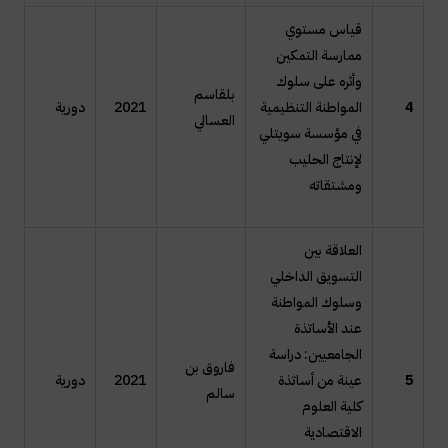
قياس مستوي
ممارسة التمكين
وأثره على سلوك
بلقاسم
4
المواطنة التنظيمية
2021
دورية
العسالي
في مؤسسة سويتلي
لإنتاج الحليب
ومشتقاته
العلاقة بين
التسويق الداخلي
وسلوك المواطنة
عند الأساتذة
الجامعيين: دراسة
فاروق بن
5
عينة من أساتذة
2021
دورية
سالم
كلية العلوم
الاقتصادية