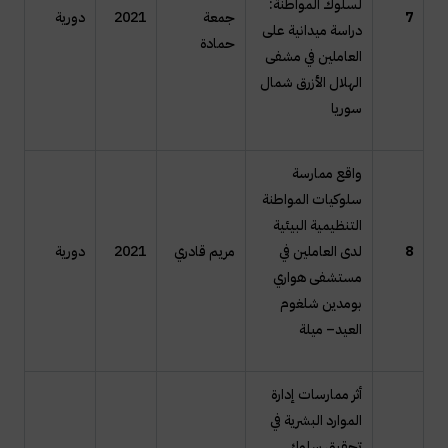
لسلوك المواطنة:
7
جمعة
2021
دورية
دراسة ميدانية على
حمادة
العاملين في مشفى
الهلال الأزرق شمال
سوريا
واقع ممارسة
سلوكيات المواطنة
التنظيمية البيئية
8
لدى العاملين في
مريم قادري
2021
دورية
مستشفى هواري
بومدين شلغوم
العيد– ميلة
أثر ممارسات إدارة
الموارد البشرية في
تحقيق سلوك