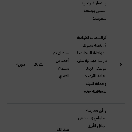
والتجارية وعلوم
التسيير بجامعة
سطيف1
أثر السمات القيادية
في تنمية سلوك
المواطنة التنظيمية:
سلطان بن
دراسة ميدانية على
أحمد بن
6
2021
دورية
موظفي الهيئة
سلطان
العامة للأرصاد
العمري
وحماية البيئة
بمحافظة جدة
واقع ممارسة
العاملين في مشفى
الهلال الأزرق
عبد الله