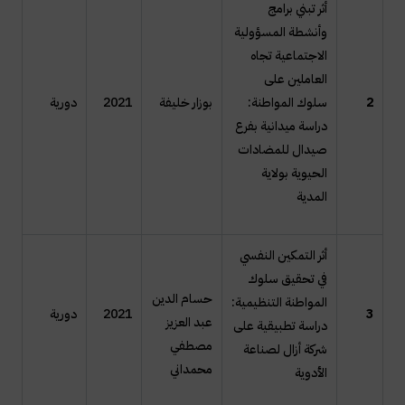
أثر تبني برامج
وأنشطة المسؤولية
الاجتماعية تجاه
العاملين على
2
سلوك المواطنة:
بوزار خليفة
2021
دورية
دراسة ميدانية بفرع
صيدال للمضادات
الحيوية بولاية
المدية
أثر التمكين النفسي
في تحقيق سلوك
حسام الدين
المواطنة التنظيمية:
3
2021
دورية
عبد العزيز
دراسة تطبيقية على
مصطفي
شركة أزال لصناعة
محمداني
الأدوية