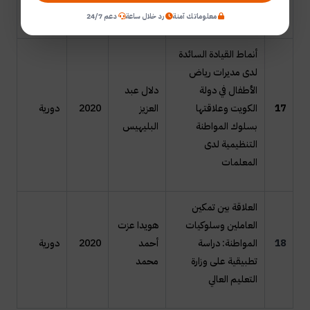
بالجلفة- الجزائر
معلوماتك آمنة
رد خلال ساعة
دعم 24/7
أنماط القيادة السائدة
لدى مديرات رياض
الأطفال في دولة
دلال عبد
17
الكويت وعلاقتها
العزيز
2020
دورية
بسلوك المواطنة
البليهيس
التنظيمية لدى
المعلمات
العلاقة بين تمكين
العاملين وسلوكيات
هويدا عزت
18
المواطنة: دراسة
أحمد
2020
دورية
تطبيقية على وزارة
محمد
التعليم العالي