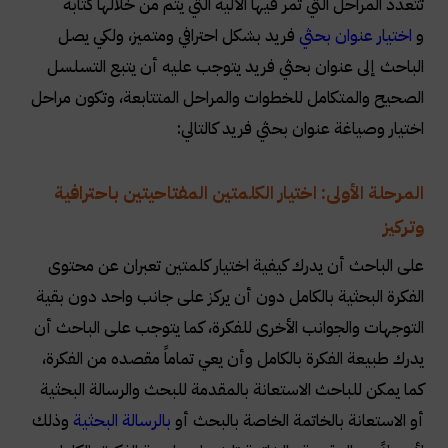
تتعدد المراحل التي تمر فيها الآلية التي يتم من خلالها كتابة
عناوين بحوث ماجستير ودكتوراه في المواطنة
و
اختيار عنوان بحثي
فريد بشكل احترافي ومتميز، ولكي يصل
التنظيمية
الباحث إلى عنوان بحثي فريد يتوجب عليه أن يتبع التسلسل
عناوين رسائل ماجستير ودكتوراه في المواطنة
الصحيح والمتكامل للخطوات والمراحل المتتابعة، وتكون مراحل
التنظيمية
اختيار وصياغة عنوان بحثي فريد كالتالي:
المرحلة الأولى: اختيار الكلمتين المفتاحيتين باحترافية
وتركيز
على الباحث أن يدرك كيفية اختيار كلمتين تعبران عن محتوى
الفكرة البحثية بالكامل دون أن يركز على جانب واحد دون بقية
التوجهات والجوانب الأخرى للفكرة، كما يتوجب على الباحث أن
يدرك طبيعة الفكرة بالكامل وأن يعي تماماً مقصده من الفكرة،
كما يمكن للباحث الاستعانة بالمقدمة للبحث والرسالة البحثية
أو الاستعانة بالخاتمة الخاصة بالبحث أو
بالرسالة البحثية
وذلك