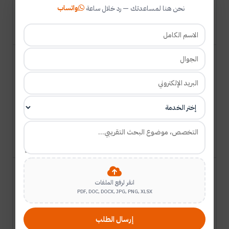
واتساب
نحن هنا لمساعدتك — رد خلال ساعة
العاصمة عمان من
وجهة نظر المديرين
الممارسات
الديمقراطية
وسلوكيات المواطنة
عمر نصير
15
التنظيمية لدى معلمي
مهران
2020
دورية
مدارس التعليم الثانوي
رضوان
العام في جمهورية مصر
العربية
أثر المرونة التنظيمية
على تفعيل سلوكيات
انقر لرفع الملفات
PDF, DOC, DOCX, JPG, PNG, XLSX
المواطنة التنظيمية:
سعيد علي
16
2020
دورية
دراسة حالة مدبغة
النعاس
إرسال الطلب
الهضاب العليا