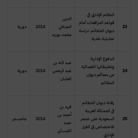
التظلم الإداري في
الدين
قواعد المرافعات أمام
23
الجيلالي
2014
دورية
ديوان المَظالم: دراسة
محمد بوزيد
تحليلية نقدية
الدفوع الإدارية
عبد الله بن
وتطبيقاتها القضائية
24
عبد الرحمن
2014
دورية
من محاكم ديوان
العليان
المظالم
رقابة ديوان المَظالم
فهد بن
في المملكة العربية
أحمد بن
25
السعودية على عنصر
2014
ماجستير
حمد
الاختصاص في القرار
القبساني
الإداري