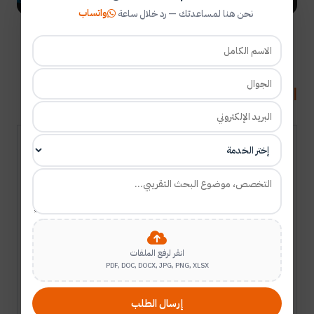
واتساب
نحن هنا لمساعدتك — رد خلال ساعة
عناوين بحوث ماجستير ودكتوراه في ديوان
المظالم
عناوين رسائل
ماجستير ودكتوراه في
ديوان المظالم:
السلطة التقديرية
كمال
13
للإدارة في المجال
2017
دورية
جعلاب
التأديبي: بحث تحليلي
على ضوء أحكام
انقر لرفع الملفات
PDF, DOC, DOCX, JPG, PNG, XLSX
ديوان المظالم
السعودي
إرسال الطلب