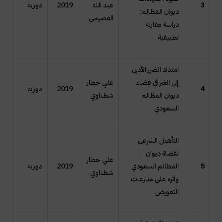
3
عبد الله
2019
دورية
ديوان المَظالم:
العصيمي
دراسة مقارنة
تطبيقية
امتداد الضرر الأدبي
إلى الغير في قضاء
علي خطار
4
2019
دورية
ديوان المظالم
شطناوي
السعودي
التأهيل الشرعي
لقضاة ديوان
علي خطار
5
المَظالم السعودي
2019
دورية
شطناوي
وأثره علي منازعات
التعويض