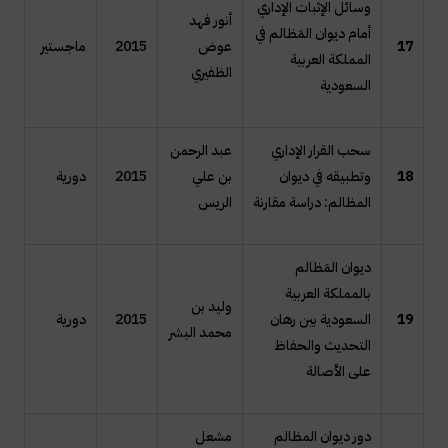
وسائل الإثبات الإداري
أنور فهد
أمام ديوان المَظالم في
17
عوض
2015
ماجستير
المملكة العربية
الظفيري
السعودية
سحب القرار الإداري
عبد الرحمن
18
وتطبيقه في ديوان
بن علي
2015
دورية
المظالم: دراسة مقارنة
الريس
ديوان المَظالم
بالمملكة العربية
وليد بن
19
السعودية بين رهان
2015
دورية
محمد البشر
التحديث والحفاظ
على الأصالة
دور ديوان المظالم
مشعل