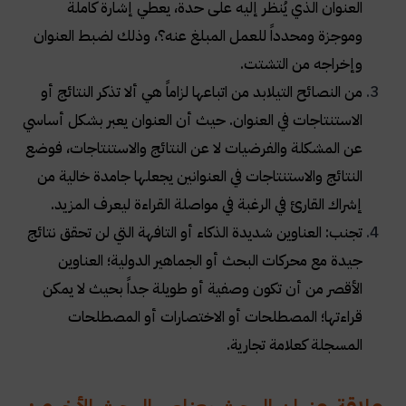
العنوان الذي يُنظر إليه على حدة، يعطي إشارة كاملة
وموجزة ومحدداً للعمل المبلغ عنه؟، وذلك لضبط العنوان
وإخراجه من التشتت
.
من النصائح التيلابد من اتباعها لزاماً هي ألا تذكر النتائج أو
الاستنتاجات في العنوان. حيث أن العنوان يعبر بشكل أساسي
عن المشكلة والفرضيات لا عن النتائج والاستنتاجات، فوضع
النتائج والاستنتاجات في العنوانين يجعلها جامدة خالية من
إشراك القارئ في الرغبة في مواصلة القراءة ليعرف المزيد
.
تجنب: العناوين شديدة الذكاء أو التافهة التي لن تحقق نتائج
جيدة مع محركات البحث أو الجماهير الدولية؛ العناوين
الأقصر من أن تكون وصفية أو طويلة جداً بحيث لا يمكن
قراءتها؛ المصطلحات أو الاختصارات أو المصطلحات
المسجلة كعلامة تجارية
.