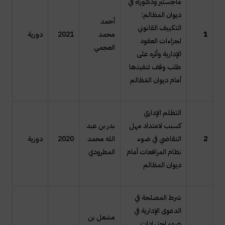
ماجستير ودكتوراه في
ديوان المظالم:
أحمد
التكييف القانوني
1
محمد
2021
دورية
لجزاءات العقود
العجمي
الإدارية وأثره على
طلب وقف تنفيذها
أمام ديوان المَظالم
التظلم الإداري
كسبب لامتداد مهل
بدر بن عبد
2
التقاضي في ضوء
الله محمد
2020
دورية
نظام المرافعات أمام
المطرودي
ديوان المظالم
شرط المصلحة في
الدعوى الإدارية في
مشعل بن
ضوء اجتهادات