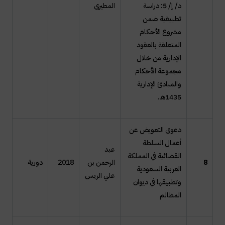
د/ إ/ 5: دراسة
المطيرى
تطبيقية ضمن
مشروع الأحكام
المتعلقة بالعقود
الإدارية من خلال
مجموعة الأحكام
والمبادئ الإدارية
1435هـ.
دعوى التعويض عن
أعمال السلطة
عبد
القضائية في المملكة
8
الرحمن بن
2018
دورية
العربية السعودية
علي الريس
وتطبيقها في ديوان
المظالم