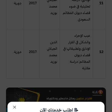
11
2017
دورية
تحليلية في ضوء
محمد
قضاء ديوان المَظالم
بوزيد
السعودي
عيب الإجراء
والشكل في القرار
الدين
الإداري وتطبيقاتها في
الجيلالي
12
2017
دورية
قضاء ديوان
محمد
المظالم: دراسة
بوزيد
مقارنة
✕
📝 اطلب خدمتك الآن