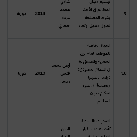
توسيع ديوان
شادي
المَظالم في الأخذ
محمد
9
2018
دورية
بشرط المصلحة
عرفة
لقبول دعوى الإلغاء
حجازي
الحياة الخاصة
للموظف العام بين
الحماية والمسؤولية
أيمن محمد
في النظام السعودي:
10
فتحي
2018
دورية
دراسة تأصيلية
رميس
وتحليلية في ضوء
أحكام ديوان
المظالم
الانحراف بالسلطة
كأحد عيوب القرار
الدين
الإداري: دراسة
الجيلالي