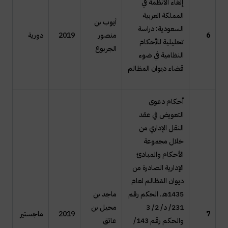
إلغاء الأنظمة في
المملكة العربية
أيوب بن
السعودية: دراسة
6
منصور
2019
دورية
تحليلية للأحكام
الجربوع
النظامية في ضوء
قضاء ديوان المظالم
أحكام دعوى
التعويض في عقد
النقل الإداري من
خلال مجموعة
الأحكام والمبادئ
الإدارية الصادرة من
ديوان المَظالم لعام
1435هـ. الحكم رقم
ماجد بن
231/ د/ 2/ 3
محيل بن
7
2019
ماجستير
والحكم رقم 143/
عاتق