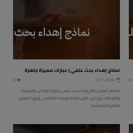
نماذج إهداء بحث علمي | عبارات مميزة جاهزة
0
27-7-2026
0
رد جامعة الملك سعود: رابط lms.ksu.edu.sa،
اكتشف أفضل نماذج إهداء بحث علمي جاهزة للوالدين والمشرف
والأصدقاء، مع دليل كامل لكتابة الإهداء الأكاديمي وفق المعايير
العلمية المعتمدة.