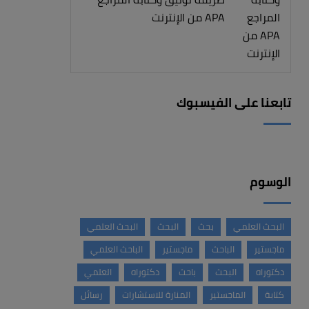
APA من الإنترنت
تابعنا على الفيسبوك
الوسوم
البحث العلمي
بحث
البحث
البحث العلمي
ماجستير
الباحث
ماجستير
الباحث العلمي
دكتوراه
البحث
باحث
دكتوراه
العلمي
كتابة
الماجستير
المنارة للاستشارات
رسائل