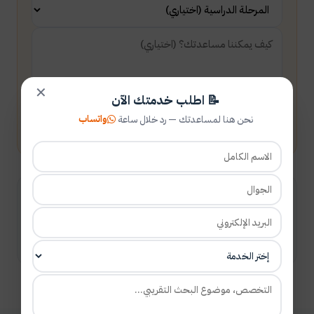
✕
📝 اطلب خدمتك الآن
واتساب
نحن هنا لمساعدتك — رد خلال ساعة
أرسل طلبك
شارك المقال