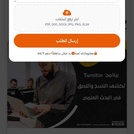
مقالات ذات صلة
انقر لرفع الملفات
PDF, DOC, DOCX, JPG, PNG, XLSX
إرسال الطلب
دراسة الماجستير و الدكتوراة
معلوماتك آمنة
رد خلال ساعة
دعم 24/7