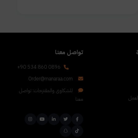
تواصل معنا
+90 534 860 0896
Order@manaraa.com
للشكاوى والمقترحات: تواصل
لعمل
معنا