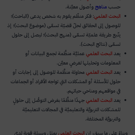
حسب
مناهج
وأصول معيَّنة.
البحث العلمي
: فكر منظّم يقوم به شخص يدعى (الباحث)؛
للوصول إلى الحقائق لحلّ قضيّة تسمّى (موضوع البحث)؛ إذ
يتّبع طريقة علميّة تسمّى (منهج البحث)؛ ليصل إلى حلول
تسمّى (نتائج البحث).
يعد
البحث العلمي
عمليَّة منظَّمة لجمع البيانات أو
المعلومات وتحليلها لغرضٍ معيَّن.
يعد
البحث العلمي
محاولة منظَّمة للوصول إلى إجابات أو
حلول للأسئلة أو المشكلات التي تواجه الأفراد أو الجماعات
في مواقعهم ومناحي حياتهم.
يعد
البحث العلمي
جهدًا منظَّمًا بغرض التوصُّل إلى حلولٍ
للمشكلات التربويَّة والتعليميَّة في المجالات التعليميَّة
والتربويَّة المختلفة.
وبناءً على ما سبق، إن
البحث العلمي
يمثل وسيلة قوية لدى