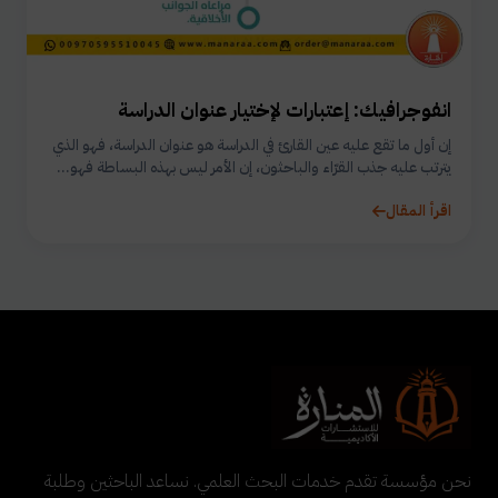
انفوجرافيك: إعتبارات لإختيار عنوان الدراسة
إن أول ما تقع عليه عين القارئ في الدراسة هو عنوان الدراسة، فهو الذي
يترتب عليه جذب القرّاء والباحثون، إن الأمر ليس بهذه البساطة فهو...
اقرأ المقال
نحن مؤسسة تقدم خدمات البحث العلمي. نساعد الباحثين وطلبة