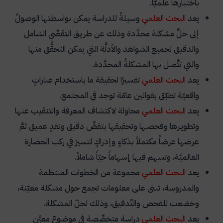
باختبارها علميّاً.
يعد
البحث العلمي
وسيلةً للدراسة يمكن بواسطتها الوصولُ
إلى حلِّ مشكلة محدَّدة وذلك عن طريـق التقصِّي الشامل
والدقيق لجميع الشواهد والأدلَّة التي يمكن التحقُّق منها
والتي تتَّصل بها المشكلةُ المحدَّدة.
يعد
البحث العلمي
تفسيرًا لحقيقة ما باستخدام عباراتٍ
واقعيّة تطبّق بقوانين عامّة توجد في المجتمع
.
يعد
البحث العلمي
محاولة لاكتشاف المعرفة والتنقيب عنها
وتطويـرها وفحصـها وتحقيقها بتقصٍّ دقيق ونقدٍ عميق ثمَّ
عرضها عرضاً مكتملاً بذكاءٍ وإدراكٍ لتسيرَ في ركب الحضارة
العالميَّة، وتسهم فيها إسهاماً حيّاً شاملاً.
يعد
البحث العلمي
مجموعة من الخطوات المنتظمة
والمدروسة، تبنى على معلومات تجمع حول مشكلة معيّنة،
وخضعت للفحص والتّدقيق، وذلك لحلّ المشكلة
.
يعد
البحث العلمي
دراسة متخصِّصة في موضوع معيَّن