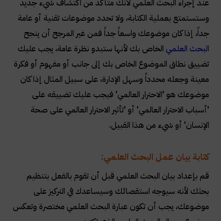
عند إجراء البحث العلمي لأنك متأكد من اكتشاف شيء جديد
وستستمتع بعملية الكتابة، ولا تحدد موضوعات تقنية أو عامة
جداً، إذا كان موضوعك واسعاً جداً فمن غير المرجح أن ينجح
البحث العلمي
الخاص بك لأنها ستبدو نظرة عامة، يجب عليك
تضييق نطاق الموضوع الخاص بك إلى جانب أو مفهوم أو فكرة
معينة وجعله محدداً وسهل الإدارة، على سبيل المثال إذا كان
موضوعك هو 'الاحترار العالمي' فيجب عليك تضييقه على
'أسباب الاحترار العالمي' أو 'تأثير الاحترار العالمي على صحة
الإنسان' أو شيء من هذا القبيل.
كتابة بيان عمل البحث العلمي:
قم بإعداد بيان البحث العلمي قبل أن تقوم بالفعل بتنظيم
بحثك لأنه سيوجه استقصائك وسيساعدك في التركيز على
موضوعك، يجب أن تكون عبارة البحث العلمي مختصرة وتعكس