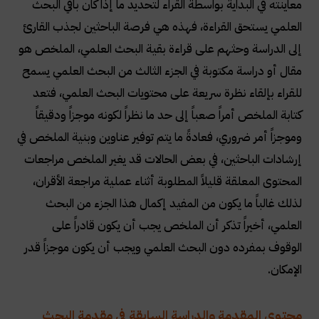
معاينته في البداية بواسطة القراء لتحديد ما إذا كان باقي البحث
العلمي يستحق القراءة، فهذه هي فرصة الباحثين لجذب القارئ
إلى الدراسة وحثهم على قراءة بقية البحث العلمي، الملخص هو
مقال أو دراسة مكتوبة في الجزء الثالث من البحث العلمي يسمح
للقراء بإلقاء نظرة سريعة على محتويات البحث العلمي، فتعد
كتابة الملخص أمراً صعباً إلى حد ما نظراً لكونه موجزاً
ودقيقاً
وموجزاً
أمر ضروري، فعادةً ما يتم توفير عناوين وبنية الملخص في
إرشادات الباحثين، في بعض الحالات قد يغير الملخص مراجعات
المحتوى المعلقة قليلاً المطلوبة أثناء عملية مراجعة الأقران،
لذلك غالباً ما يكون من المفيد إكمال هذا الجزء من البحث
العلمي، أخيراً تذكر أن الملخص يجب أن يكون قادراً على
الوقوف بمفرده دون البحث العلمي ويجب أن يكون موجزاً
قدر
الإمكان.
محتوى المقدمة والدراسة السابقة في مقدمة البحث