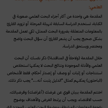
العلمي:
المقدمة هي واحدة من أكثر أجزاء البحث العلمي صعوبة في
الكتابة، تستخدم الدراسة السابقة لتهيئة المرحلة أو تزويد القارئ
بالمعلومات المتعلقة بضرورة البحث الممثل، لكي تعمل المقدمة
بشكل صحيح يجب أن يشعر القارئ أن سؤال البحث واضح
ومختصر ويستحق الدراسة.
خلال المقدمة (ولاحقاً في المناقشة!) ذكر نفسك أن البحث
العلمي والأدلة الموجودة ونتائج البحث لا يمكنها استخلاص
استنتاجات أو إثبات أو وصف أو إصدار أحكام، فقط الأشخاص
(الباحثون) يمكنهم كمثال "الدليل يثبت أنه....." يجب ذكر ذلك.
اختتم المقدمة ببيان قوي عن غرضك (أغراضك) وفرضياتك،
حسب الاقتضاء، ويجب أن يرتبط الغرض والأهداف بوضوح
بفجوة المعلومات المرتبطة بموضوع البحث العلمي المحدد التي