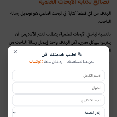
نصائح لكتابة الابحاث العلمية
الهدف من أي قطعة كتابة في البحث العلمي هو توصيل رسالة
الباحث.
بالنسبة لباحثي الأبحاث العلمية، يتطلب النشر الأكاديمي أن
يلتزموا بهيكل معين، لكن الهدف واحد إيصال رسالة الباحث من
البحث العلمي أو النتائج.
✕
📝 اطلب خدمتك الآن
واتساب
نحن هنا لمساعدتك — رد خلال ساعة
تحقيق الوضوح:
يقوم الباحث بتحقيق الوضوح في الكتابة من خلال هيكلة
الجمل المناسبة واستخدام اللغة والقواعد الصحيحة،
فتسمح الفقرات والجمل القصيرة للقارئ بفهم المفاهيم
بسهولة أكبر، ولا أحد يرغب في العودة وإعادة قراءة جملة
أو فقرة عدة مرات فقط لفهم ما يحاول الباحث قوله، وهذا
أمر محبط للقارئ ويحتمل أن ينفر محرر مجلة، من الممكن