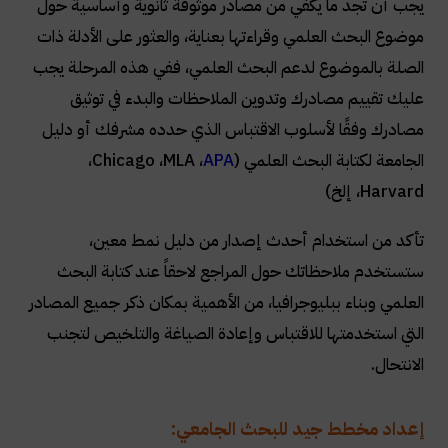
يجب أن تجد ما يكفي من مصادر موثوقة ثانوية وأساسية حول
موضوع البحث العلمي وقراءتها بعناية، والعثور على الأدلة ذات
الصلة بالموضوع لدعم البحث العلمي، ففي هذه المرحلة يجب
عليك تقييم مصادرك وتدوين الملاحظات والبدء في توثيق
مصادرك وفقًا لأسلوب الاقتباس الذي حدده مشرفك أو دليل
الجامعة لكتابة البحث العلمي (
APA
،
MLA
،
Chicago
،
Harvard
، إلخ)
تأكد من استخدام أحدث إصدار من دليل نمط معين،
ستستخدم ملاحظاتك حول المراجع لاحقاً عند كتابة البحث
العلمي وبناء ببليوجرافيا، من الأهمية بمكان ذكر جميع المصادر
التي استخدمتها للاقتباس وإعادة الصياغة والتلخيص لتجنب
الانتحال.
إعداد مخطط جيد للبحث الجامعي: