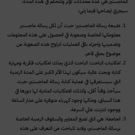
الماجستير هي عدة محددات تؤثر وتتحكم في هذه المدة،
سيجري ايضاحها فيما يلي:
طبيعة رسالة الماجستير: حيث أن لكل رسالة ماجستير
معلوماتها الخاصة وصعوبة في الحصول على هذه المعلومات
وتضمينها واجراء باقي العمليات تتراوح هذه الصعوبة من
موضوع بحثي لآخر.
امكانيات الباحث: الباحث الذي يملك امكانيات فكرية ومهارة
كتابة وبحث عالية سيكون لهذا الأثر الكبير على المدة الزمنية
التي سيستغرقها في عملية كتابة رسالة الماجستير، حيث
سيأخذ وقتاً أقل، وكذلك الامكانيات المادية لها دورها في
هذا السياق، ومثالها وجود كهرباء متوفرة على مدار الساعة
ووجود انترنت عالي السرعة.
الجامعة: هي التي تضع المعايير والسقوف الزمنية الخاصة
برسالة الماجستير، ولابد للباحث من التعرف على هذه