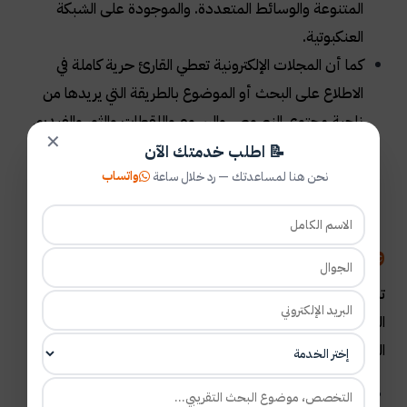
المتنوعة والوسائط المتعددة. والموجودة على الشبكة
العنكبوتية
.
كما أن المجلات الإلكترونية تعطي القارئ حرية كاملة في
الاطلاع على البحث أو الموضوع بالطريقة التي يريدها من
ناحية محتوى النصوص والرسوم واللقطات والثور والفيديو.
✕
وبطريقة مريحة جداً
.
📝 اطلب خدمتك الآن
واتساب
نحن هنا لمساعدتك — رد خلال ساعة
ما هو الفرق بين المجلات الإلكترونية
والمجلات المطبوعة؟
تنقسم المجلات العلمية إلى قسمين أساسيين وهما المجلات
المطبوعة والمجلات الإلكترونية وهنا فرق واضح بين هذه
النوعين ويتمثل فيما يلي
:-
تعتمد المجلات الإلكترونية المحكمة على الشبكة العنكبوتية