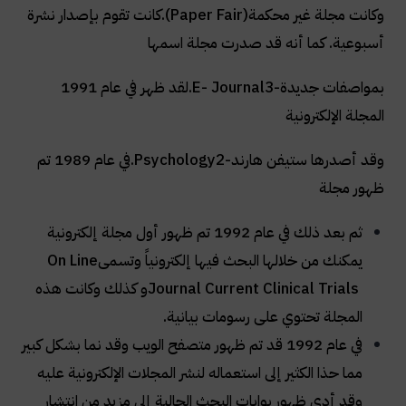
وكانت مجلة غير محكمة
.(Paper Fair)
كانت تقوم بإصدار نشرة
أسبوعية. كما أنه قد صدرت مجلة اسمها
بمواصفات جديدة
.E- Journal3-
لقد ظهر في عام 1991
المجلة الإلكترونية
وقد أصدرها ستيفن هارند
.Psychology2-
في عام 1989 تم
ظهور مجلة
ثم بعد ذلك في عام 1992 تم ظهور أول مجلة إلكترونية
يمكنك من خلالها البحث فيها إلكترونياً وتسمى
On Line
Journal Current Clinical Trials
و كذلك وكانت هذه
المجلة تحتوي على رسومات بيانية
.
في عام 1992 قد تم ظهور متصفح الويب وقد نما بشكل كبير
مما حذا الكثير إلى استعماله لنشر المجلات الإلكترونية عليه
وقد أدى ظهور بوابات البحث الحالية إلى مزيد من انتشار