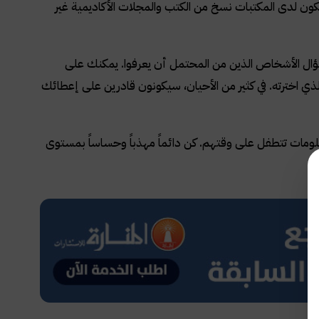
ون لدى المكتبات نسخ من الكتب والمجلات الأكاديمية غير
ل الأشخاص الذين من المحتمل أن يعرفوا. يمكنك على
 اخترته. في كثير من الأحيان، سيكونون قادرين على إعطائك
ت تتطفل على وقتهم. كن دائماً مهذباً وحساساً بمستوى