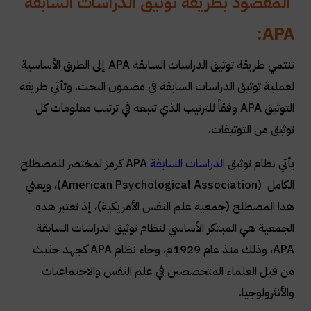
المقصود بطريقة توثيق الدراسات السابقة
:
APA
تنتمي طريقة توثيق الدراسات السابقة APA إلى الطرق الأساسية
لعملية توثيق الدراسات السابقة في مضمون البحث. وتأتي طريقة
التوثيق APA وفقاً للترتيب الذي تتبعه في ترتيب معلومات كل
توثيق من التوثيقات.
يأتي نظام توثيق
الدراسات السابقة
APA كرمز لمختصر للمصطلح
الكامل (American Psychological Association)، ويعني
هذا المصطلح (جمعية علم النفس الأمريكية)، إذ تعتبر هذه
الجمعية هي المبتكر الأساسي لنظام توثيق الدراسات السابقة
APA، وذلك منذ عام 1929م، وجاء نظام APA كجهد حثيث
من قبل العلماء المتخصصين في علم النفس والاجتماعيات
والأنثرولوجيا.