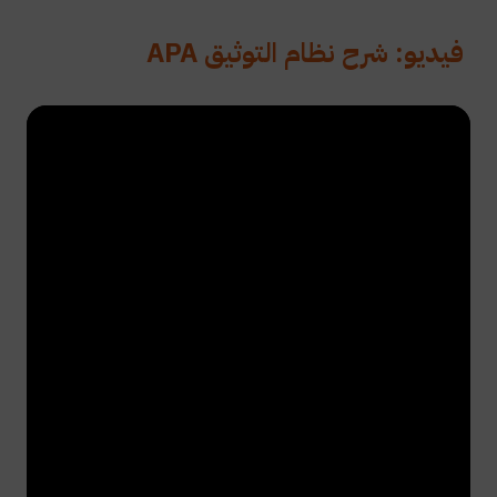
فيديو: شرح نظام التوثيق APA