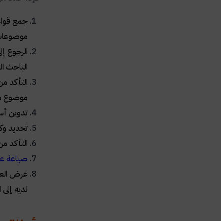
جمع قواعد
موضوعات 
الرجوع إل
الباحث ال
التأكد من
موضوع م
تدوين أسم
تحديد وكت
التأكد من
صياغة عن
عرض العن
لديه إلى